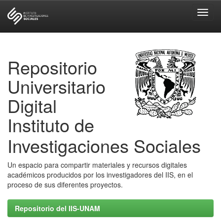
Skip
navigation
Repositorio
Universitario
Digital
Instituto de
Investigaciones Sociales
Un espacio para compartir materiales y recursos digitales
académicos producidos por los investigadores del IIS, en el
proceso de sus diferentes proyectos.
Repositorio del IIS-UNAM