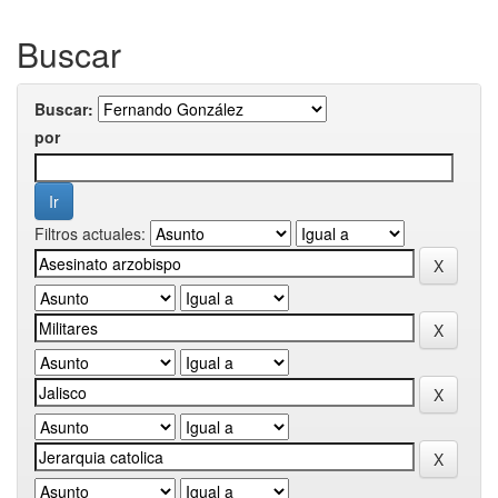
Buscar
Buscar:
por
Filtros actuales: