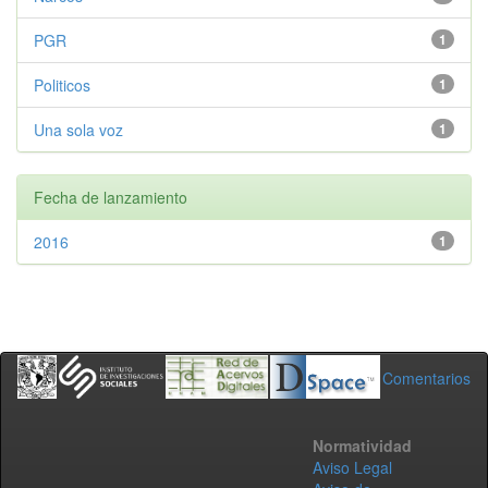
PGR
1
Politicos
1
Una sola voz
1
Fecha de lanzamiento
2016
1
Comentarios
Normatividad
Aviso Legal