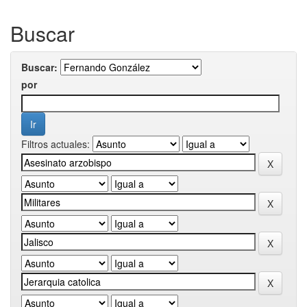
Buscar
Buscar:
por
Filtros actuales: