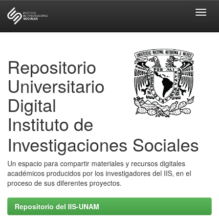
Skip
navigation
Repositorio
Universitario
Digital
Instituto de
Investigaciones Sociales
Un espacio para compartir materiales y recursos digitales
académicos producidos por los investigadores del IIS, en el
proceso de sus diferentes proyectos.
Repositorio del IIS-UNAM