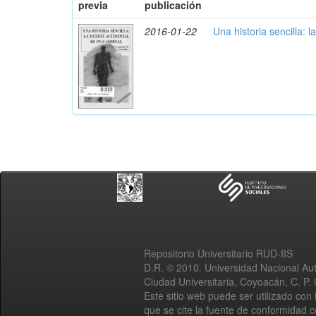
previa
publicación
2016-01-22
Una historia sencilla: 
Repositorio Universitario RUD-IIS
D.R. © 2010. Universidad Nacional A
Ciudad Universitaria, Coyoacán, C. P.
Este sitio web puede ser utilizado con 
que se cite la fuente de conformidad 