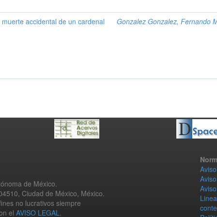
la muerte accidental de un cardenal
Gonzalez Gonzalez, Fernando 
Norm
Aviso
Aviso
utónoma de México.
Aviso
 04510, Ciudad de México, México.
Linea
fines no lucrativos siempre
conte
con el
AVISO LEGAL
.