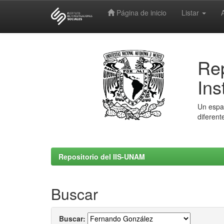
Página de inicio
Listar
Skip
navigation
Rep
Ins
Un espac
diferent
Repositorio del IIS-UNAM
Buscar
Buscar: