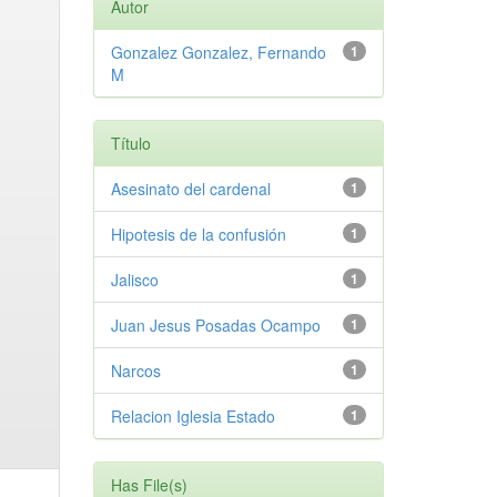
Autor
Gonzalez Gonzalez, Fernando
1
M
Título
Asesinato del cardenal
1
Hipotesis de la confusión
1
Jalisco
1
Juan Jesus Posadas Ocampo
1
Narcos
1
Relacion Iglesia Estado
1
Has File(s)