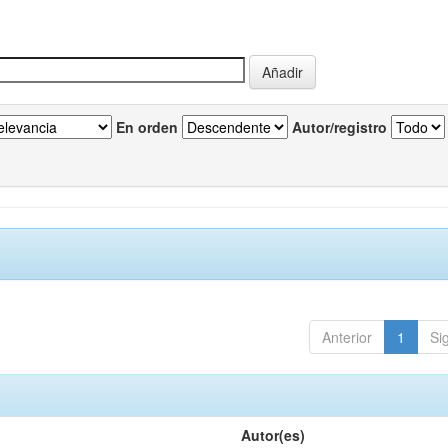
En orden
Autor/registro
Anterior
1
Si
Autor(es)