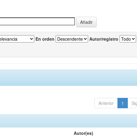
En orden
Autor/registro
Anterior
1
Si
Autor(es)