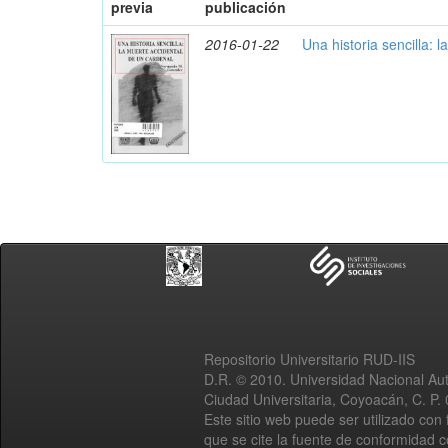
previa
publicación
2016-01-22
Una historia sencilla: 
Repositorio Universitario RUD-IIS
D.R. © 2010. Universidad Nacional A
Ciudad Universitaria, Coyoacán, C. P.
Este sitio web puede ser utilizado con 
que se cite la fuente de conformidad 