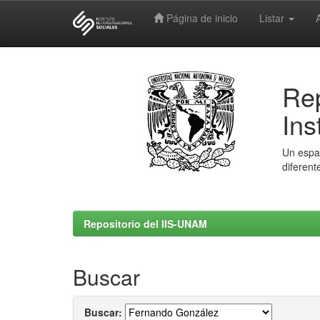
Página de inicio
Listar
Skip
navigation
Rep
Ins
Un espac
diferent
Repositorio del IIS-UNAM
Buscar
Buscar: