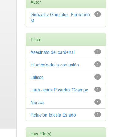
Autor
Gonzalez Gonzalez, Fernando
1
M
Título
Asesinato del cardenal
1
Hipotesis de la confusión
1
Jalisco
1
Juan Jesus Posadas Ocampo
1
Narcos
1
Relacion Iglesia Estado
1
Has File(s)