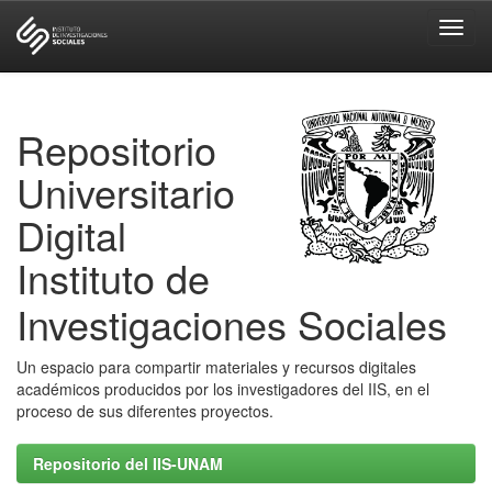
Skip
navigation
Repositorio
Universitario
Digital
Instituto de
Investigaciones Sociales
Un espacio para compartir materiales y recursos digitales
académicos producidos por los investigadores del IIS, en el
proceso de sus diferentes proyectos.
Repositorio del IIS-UNAM