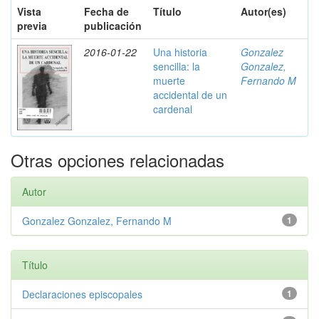
Vista
Fecha de
Título
Autor(es)
previa
publicación
2016-01-22
Una historia
Gonzalez
sencilla: la
Gonzalez,
muerte
Fernando M
accidental de un
cardenal
Otras opciones relacionadas
Autor
Gonzalez Gonzalez, Fernando M
1
Título
Declaraciones episcopales
1