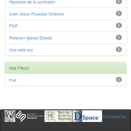
Hipotesis de la confusión
1
Juan Jesus Posadas Ocampo
1
PGR
1
Relacion Iglesia Estado
1
Una sola voz
1
Has File(s)
true
1
Comentarios