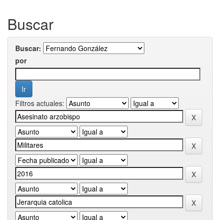
Buscar
Buscar:
por
Filtros actuales: