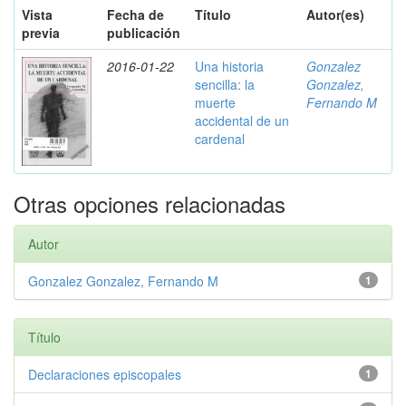
Vista
Fecha de
Título
Autor(es)
previa
publicación
2016-01-22
Una historia
Gonzalez
sencilla: la
Gonzalez,
muerte
Fernando M
accidental de un
cardenal
Otras opciones relacionadas
Autor
Gonzalez Gonzalez, Fernando M
1
Título
Declaraciones episcopales
1