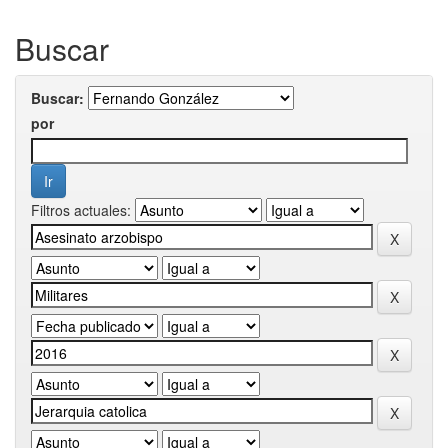
Buscar
Buscar:
por
Filtros actuales: