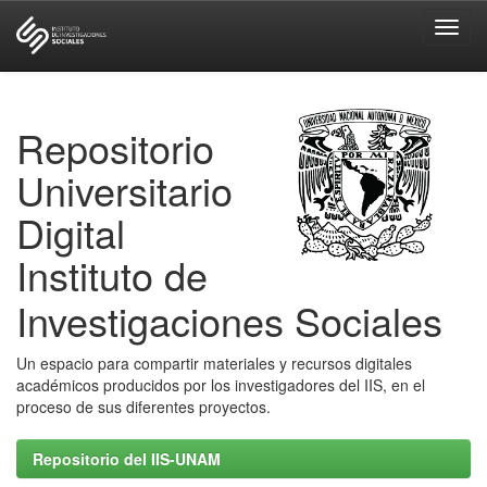
Skip
navigation
Repositorio
Universitario
Digital
Instituto de
Investigaciones Sociales
Un espacio para compartir materiales y recursos digitales
académicos producidos por los investigadores del IIS, en el
proceso de sus diferentes proyectos.
Repositorio del IIS-UNAM