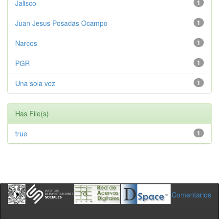
Jalisco
1
Juan Jesus Posadas Ocampo
1
Narcos
1
PGR
1
Una sola voz
1
Has File(s)
true
1
Comentarios