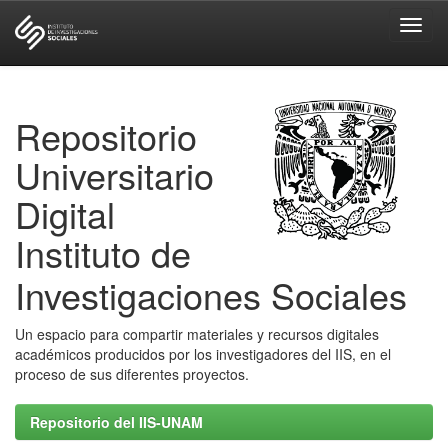
Skip
navigation
Repositorio
Universitario
Digital
Instituto de
Investigaciones Sociales
Un espacio para compartir materiales y recursos digitales
académicos producidos por los investigadores del IIS, en el
proceso de sus diferentes proyectos.
Repositorio del IIS-UNAM