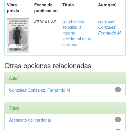
Vista
Fecha de
Título
Autor(es)
previa
publicación
2016-01-22
Una historia
Gonzalez
sencilla: la
Gonzalez,
muerte
Fernando M
accidental de un
cardenal
Otras opciones relacionadas
Autor
Gonzalez Gonzalez, Fernando M
1
Título
Asesinato del cardenal
1