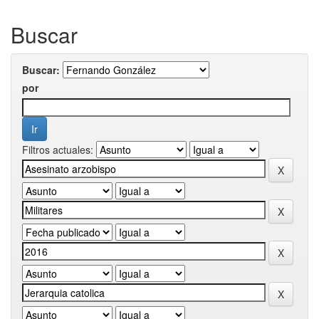
Buscar
Buscar:
por
Filtros actuales: