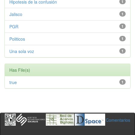
Hipotesis de la confusión
1
Jalisco
1
PGR
1
Politicos
1
Una sola voz
1
Has File(s)
true
1
Comentarios