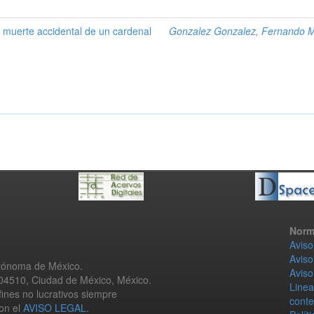
la muerte accidental de un cardenal
Gonzalez Gonzalez, Fernando 
Norm
Aviso
Aviso
utónoma de México.
Aviso
 04510, Ciudad de México, México.
Linea
fines no lucrativos siempre
conte
con el
AVISO LEGAL
.