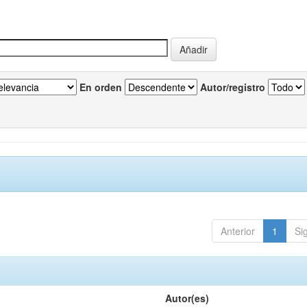
En orden
Autor/registro
Anterior
1
Si
Autor(es)