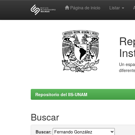
Página de inicio
Listar
Skip
navigation
Rep
Ins
Un espac
diferent
Repositorio del IIS-UNAM
Buscar
Buscar: