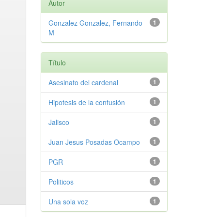
Autor
Gonzalez Gonzalez, Fernando
1
M
Título
Asesinato del cardenal
1
Hipotesis de la confusión
1
Jalisco
1
Juan Jesus Posadas Ocampo
1
PGR
1
Politicos
1
Una sola voz
1