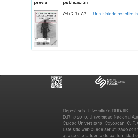
previa
publicación
2016-01-22
Una historia sencilla: 
Repositorio Universitario RUD-IIS
D.R. © 2010. Universidad Nacional A
Ciudad Universitaria, Coyoacán, C. P.
Este sitio web puede ser utilizado con 
que se cite la fuente de conformidad 