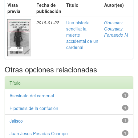
Vista
Fecha de
Título
Autor(es)
previa
publicación
2016-01-22
Una historia
Gonzalez
sencilla: la
Gonzalez,
muerte
Fernando M
accidental de un
cardenal
Otras opciones relacionadas
Título
Asesinato del cardenal
1
Hipotesis de la confusión
1
Jalisco
1
Juan Jesus Posadas Ocampo
1