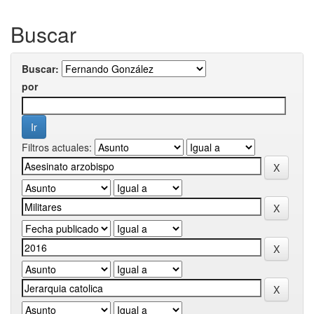
Buscar
Buscar:
por
Filtros actuales: