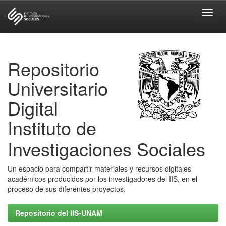
Skip
navigation
Repositorio
Universitario
Digital
Instituto de
Investigaciones Sociales
Un espacio para compartir materiales y recursos digitales
académicos producidos por los investigadores del IIS, en el
proceso de sus diferentes proyectos.
Repositorio del IIS-UNAM