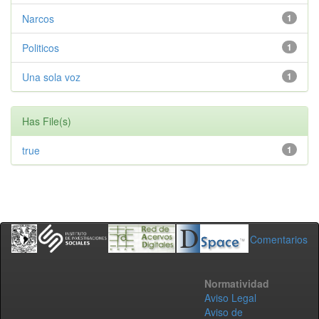
Narcos
1
Politicos
1
Una sola voz
1
Has File(s)
true
1
Comentarios
Normatividad
Aviso Legal
Aviso de