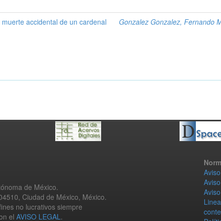
la muerte accidental de un cardenal
Gonzalez Gonzalez, Fernando 
Norm
Aviso
Aviso
utónoma de México.
Aviso
 04510, Ciudad de México, México.
Linea
fines no lucrativos siempre
conte
con el
AVISO LEGAL
.