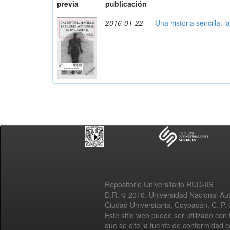
previa
publicación
2016-01-22
Una historia sencilla: 
Repositorio Universitario RUD-IIS
D.R. © 2010. Universidad Nacional A
Ciudad Universitaria, Coyoacán, C. P.
Este sitio web puede ser utilizado con 
que se cite la fuente de conformidad 