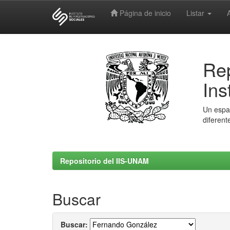
Página de inicio
Listar
Skip
navigation
Rep
Ins
Un espac
diferent
Repositorio del IIS-UNAM
Buscar
Buscar: