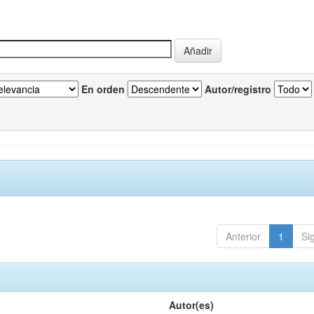
En orden
Autor/registro
Anterior
1
Si
Autor(es)