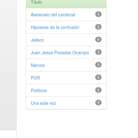
Título
Asesinato del cardenal
1
Hipotesis de la confusión
1
Jalisco
1
Juan Jesus Posadas Ocampo
1
Narcos
1
PGR
1
Politicos
1
Una sola voz
1