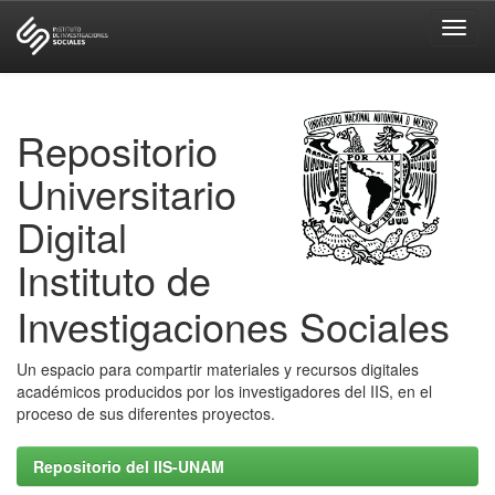
Skip
navigation
Repositorio
Universitario
Digital
Instituto de
Investigaciones Sociales
Un espacio para compartir materiales y recursos digitales
académicos producidos por los investigadores del IIS, en el
proceso de sus diferentes proyectos.
Repositorio del IIS-UNAM