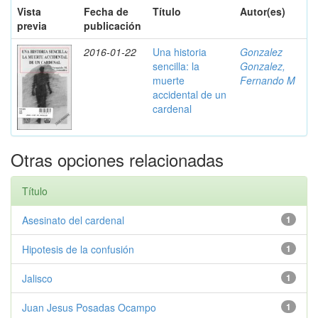
Vista
Fecha de
Título
Autor(es)
previa
publicación
2016-01-22
Una historia
Gonzalez
sencilla: la
Gonzalez,
muerte
Fernando M
accidental de un
cardenal
Otras opciones relacionadas
Título
Asesinato del cardenal
1
Hipotesis de la confusión
1
Jalisco
1
Juan Jesus Posadas Ocampo
1