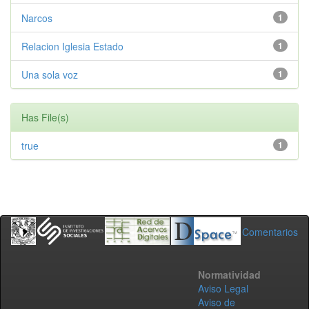
Narcos
1
Relacion Iglesia Estado
1
Una sola voz
1
Has File(s)
true
1
Comentarios
Normatividad
Aviso Legal
Aviso de