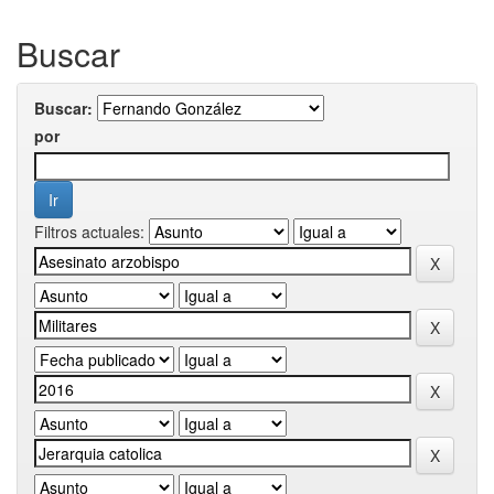
Buscar
Buscar:
por
Filtros actuales: