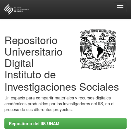
Skip
navigation
Repositorio
Universitario
Digital
Instituto de
Investigaciones Sociales
Un espacio para compartir materiales y recursos digitales
académicos producidos por los investigadores del IIS, en el
proceso de sus diferentes proyectos.
Repositorio del IIS-UNAM