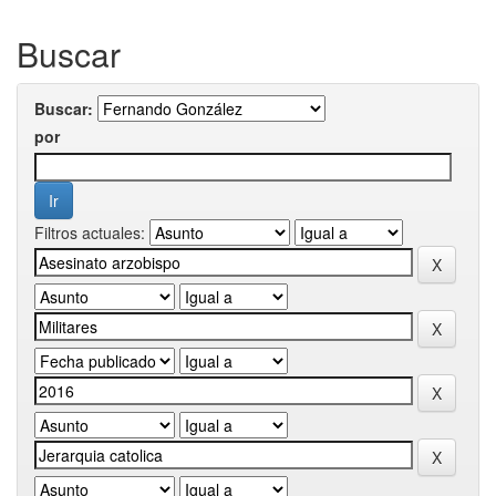
Buscar
Buscar:
por
Filtros actuales: