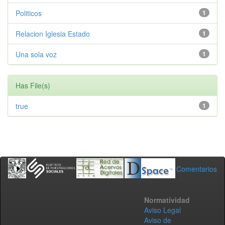
Politicos
1
Relacion Iglesia Estado
1
Una sola voz
1
Has File(s)
true
1
Comentarios
Normatividad
Aviso Legal
Aviso de