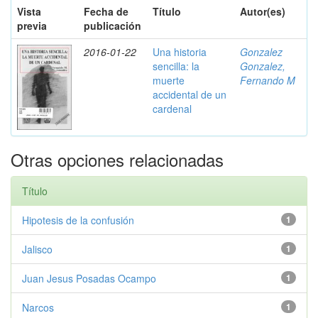
Vista
Fecha de
Título
Autor(es)
previa
publicación
2016-01-22
Una historia
Gonzalez
sencilla: la
Gonzalez,
muerte
Fernando M
accidental de un
cardenal
Otras opciones relacionadas
Título
Hipotesis de la confusión
1
Jalisco
1
Juan Jesus Posadas Ocampo
1
Narcos
1