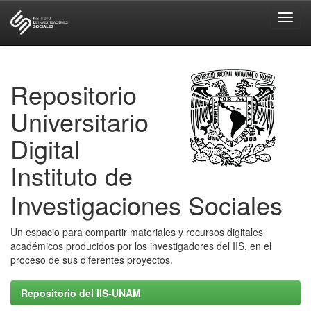
Skip
navigation
Repositorio
Universitario
Digital
Instituto de
Investigaciones Sociales
Un espacio para compartir materiales y recursos digitales
académicos producidos por los investigadores del IIS, en el
proceso de sus diferentes proyectos.
Repositorio del IIS-UNAM