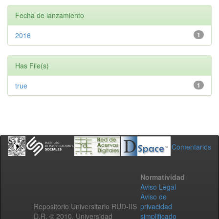
Fecha de lanzamiento
2016
1
Has File(s)
true
1
Comentarios
Normatividad
Aviso Legal
Aviso de
Repositorio Universitario RUD-IIS
privacidad
D.R. © 2010. Universidad
simplificado