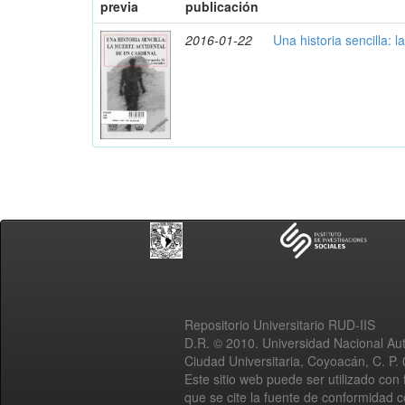
previa
publicación
2016-01-22
Una historia sencilla: 
Repositorio Universitario RUD-IIS
D.R. © 2010. Universidad Nacional A
Ciudad Universitaria, Coyoacán, C. P.
Este sitio web puede ser utilizado con 
que se cite la fuente de conformidad 