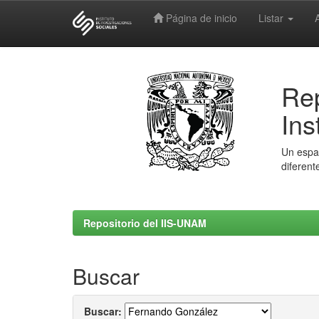
Página de inicio
Listar
Skip
navigation
Rep
Ins
Un espac
diferent
Repositorio del IIS-UNAM
Buscar
Buscar: