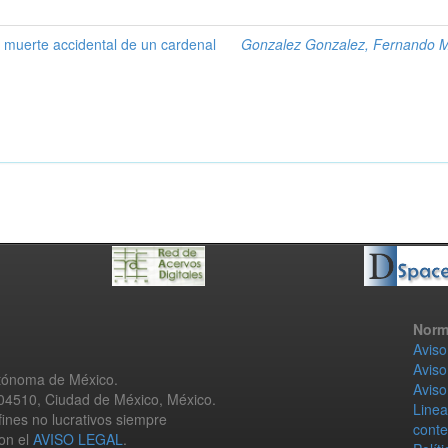
la muerte accidental de un cardenal
Gonzalez Gonzalez, Fernando 
Norm
Aviso
Aviso
utónoma de México.
Aviso
 04510, Ciudad de México, México.
Linea
fines no lucrativos siempre
conte
con el
AVISO LEGAL
.