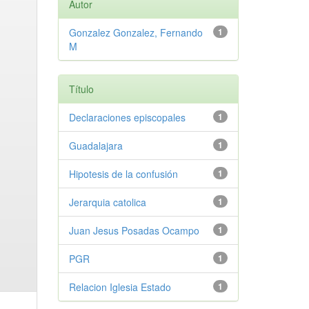
Autor
Gonzalez Gonzalez, Fernando
1
M
Título
Declaraciones episcopales
1
Guadalajara
1
Hipotesis de la confusión
1
Jerarquia catolica
1
Juan Jesus Posadas Ocampo
1
PGR
1
Relacion Iglesia Estado
1