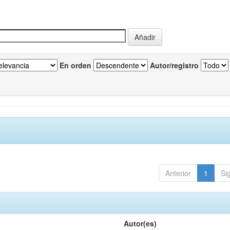
En orden
Autor/registro
Anterior
1
Si
Autor(es)