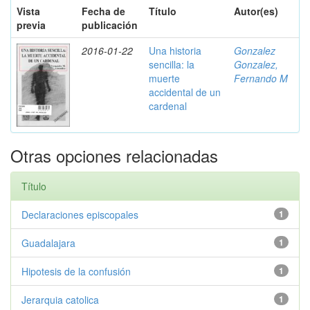
Vista
Fecha de
Título
Autor(es)
previa
publicación
2016-01-22
Una historia
Gonzalez
sencilla: la
Gonzalez,
muerte
Fernando M
accidental de un
cardenal
Otras opciones relacionadas
Título
Declaraciones episcopales
1
Guadalajara
1
Hipotesis de la confusión
1
Jerarquia catolica
1