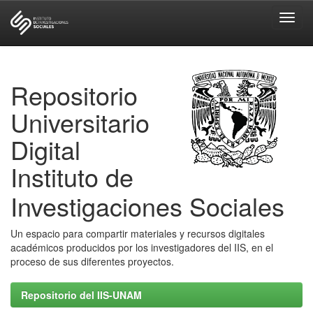
Skip
navigation
Repositorio
Universitario
Digital
Instituto de
Investigaciones Sociales
Un espacio para compartir materiales y recursos digitales
académicos producidos por los investigadores del IIS, en el
proceso de sus diferentes proyectos.
Repositorio del IIS-UNAM