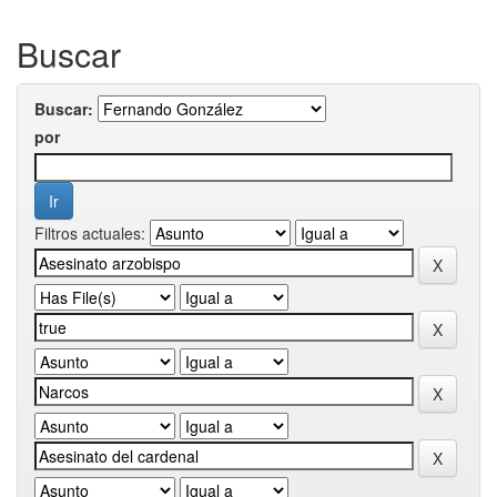
Buscar
Buscar:
por
Filtros actuales: