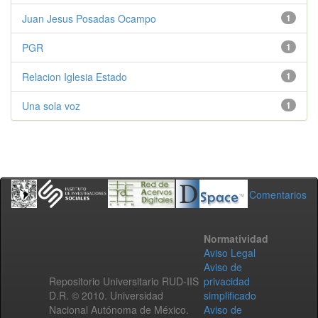
Juan Jesus Posadas Ocampo
1
PGR
1
Relacion Iglesia Estado
1
Una sola voz
1
Comentarios
Normatividad
Aviso Legal
Aviso de
Repositorio Universitario RUD-IIS
privacidad
D.R. © 2010. Universidad
simplificado
Nacional Autónoma de México.
Aviso de