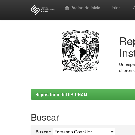
Página de inicio
Listar
Skip
navigation
Rep
Ins
Un espac
diferent
Repositorio del IIS-UNAM
Buscar
Buscar: