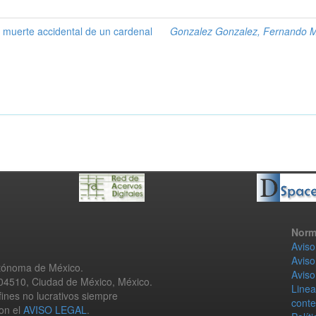
la muerte accidental de un cardenal
Gonzalez Gonzalez, Fernando 
Norm
Aviso
Aviso
utónoma de México.
Aviso
 04510, Ciudad de México, México.
Linea
fines no lucrativos siempre
conte
con el
AVISO LEGAL
.