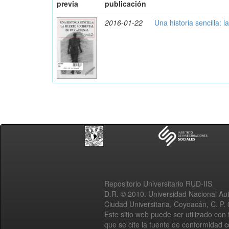
previa
publicación
2016-01-22
Una historia sencilla: 
Repositorio Universitario RUD-IIS
D.R. © 2010. Universidad Nacional A
Ciudad Universitaria, Coyoacán, C. P.
Este sitio web puede ser utilizado con 
que se cite la fuente de conformidad 