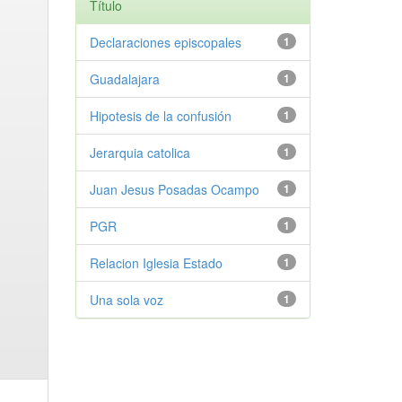
Título
Declaraciones episcopales
1
Guadalajara
1
Hipotesis de la confusión
1
Jerarquia catolica
1
Juan Jesus Posadas Ocampo
1
PGR
1
Relacion Iglesia Estado
1
Una sola voz
1