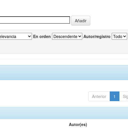
En orden
Autor/registro
Anterior
1
Si
Autor(es)