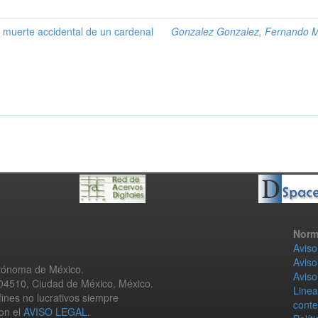
la muerte accidental de un cardenal
Gonzalez Gonzalez, Fernando 
Norm
Aviso
Aviso
utónoma de México.
Aviso
 04510, Ciudad de México, México.
Linea
fines no lucrativos siempre
conte
con el
AVISO LEGAL
.