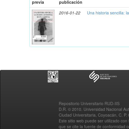
previa
publicación
2016-01-22
Una historia sencilla: 
Repositorio Universitario RUD-IIS
D.R. © 2010. Universidad Nacional A
Ciudad Universitaria, Coyoacán, C. P.
Este sitio web puede ser utilizado con 
que se cite la fuente de conformidad 