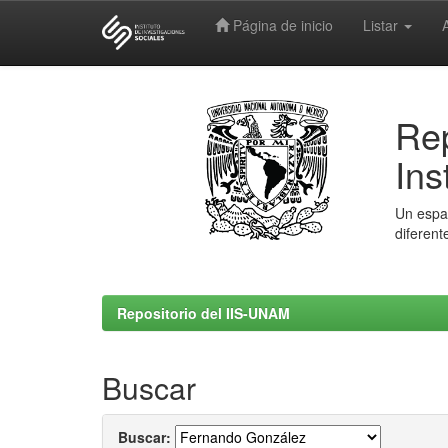
Página de inicio
Listar
Skip
navigation
Rep
Ins
Un espac
diferent
Repositorio del IIS-UNAM
Buscar
Buscar: