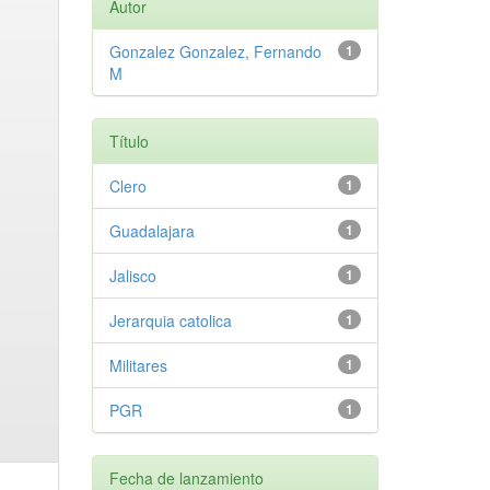
Autor
Gonzalez Gonzalez, Fernando
1
M
Título
Clero
1
Guadalajara
1
Jalisco
1
Jerarquia catolica
1
Militares
1
PGR
1
Fecha de lanzamiento