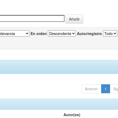
En orden
Autor/registro
Anterior
1
Si
Autor(es)