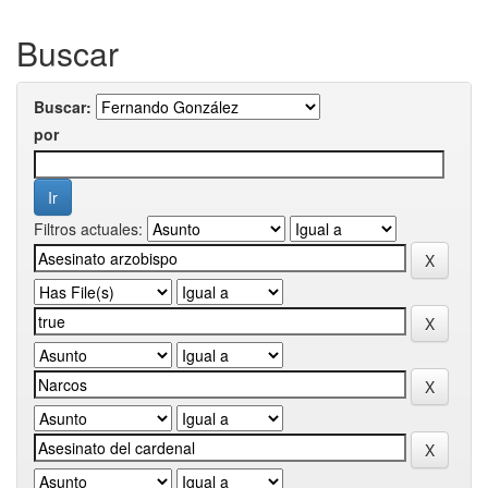
Buscar
Buscar:
por
Filtros actuales: