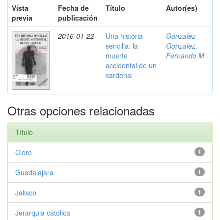
Vista
Fecha de
Título
Autor(es)
previa
publicación
2016-01-22
Una historia
Gonzalez
sencilla: la
Gonzalez,
muerte
Fernando M
accidental de un
cardenal
Otras opciones relacionadas
Título
Clero
1
Guadalajara
1
Jalisco
1
Jerarquia catolica
1