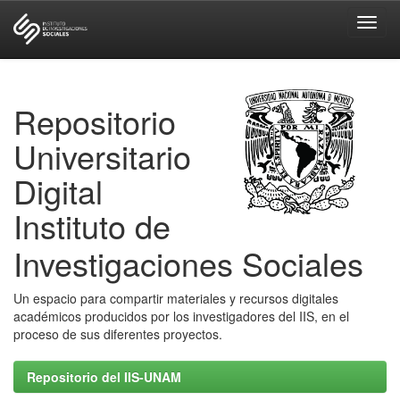
Skip
navigation
Repositorio
Universitario
Digital
Instituto de
Investigaciones Sociales
Un espacio para compartir materiales y recursos digitales
académicos producidos por los investigadores del IIS, en el
proceso de sus diferentes proyectos.
Repositorio del IIS-UNAM