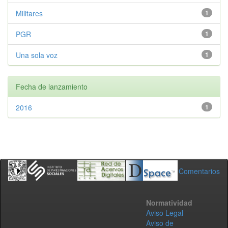
Militares
1
PGR
1
Una sola voz
1
Fecha de lanzamiento
2016
1
Comentarios
Normatividad
Aviso Legal
Aviso de