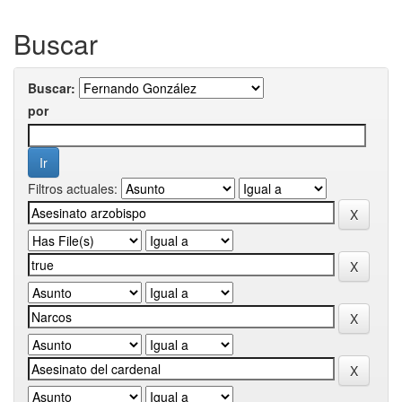
Buscar
Buscar:
por
Filtros actuales: