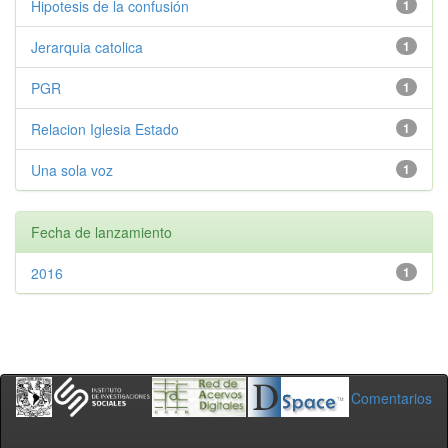
Hipotesis de la confusión
1
Jerarquia catolica
1
PGR
1
Relacion Iglesia Estado
1
Una sola voz
1
Fecha de lanzamiento
2016
1
Comentarios