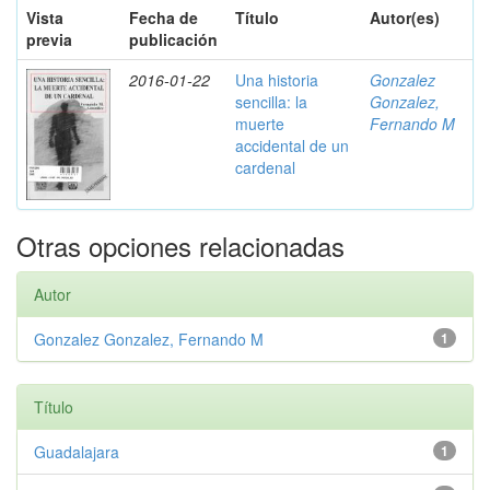
Vista
Fecha de
Título
Autor(es)
previa
publicación
2016-01-22
Una historia
Gonzalez
sencilla: la
Gonzalez,
muerte
Fernando M
accidental de un
cardenal
Otras opciones relacionadas
Autor
Gonzalez Gonzalez, Fernando M
1
Título
Guadalajara
1