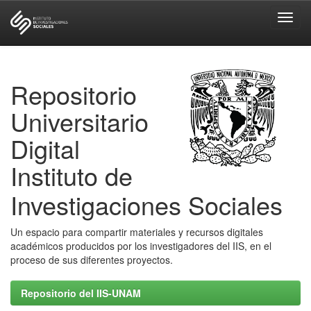
Skip
navigation
Repositorio
Universitario
Digital
Instituto de
Investigaciones Sociales
Un espacio para compartir materiales y recursos digitales
académicos producidos por los investigadores del IIS, en el
proceso de sus diferentes proyectos.
Repositorio del IIS-UNAM