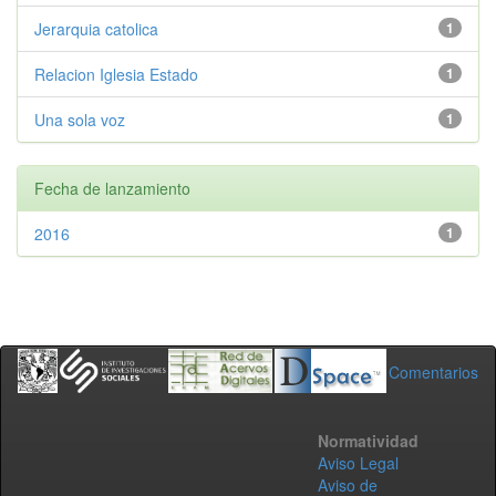
Jerarquia catolica
1
Relacion Iglesia Estado
1
Una sola voz
1
Fecha de lanzamiento
2016
1
Comentarios
Normatividad
Aviso Legal
Aviso de