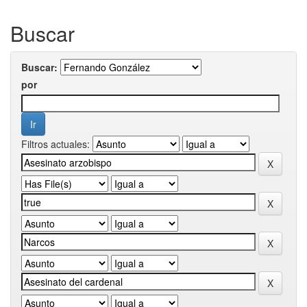
Buscar
Buscar:
por
Filtros actuales: