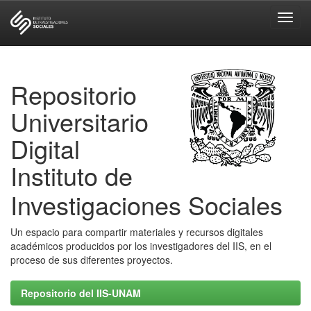
Skip
navigation
Repositorio
Universitario
Digital
Instituto de
Investigaciones Sociales
Un espacio para compartir materiales y recursos digitales
académicos producidos por los investigadores del IIS, en el
proceso de sus diferentes proyectos.
Repositorio del IIS-UNAM