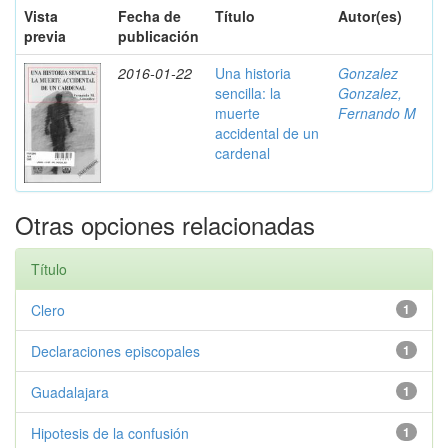
Vista
Fecha de
Título
Autor(es)
previa
publicación
2016-01-22
Una historia
Gonzalez
sencilla: la
Gonzalez,
muerte
Fernando M
accidental de un
cardenal
Otras opciones relacionadas
Título
Clero
1
Declaraciones episcopales
1
Guadalajara
1
Hipotesis de la confusión
1