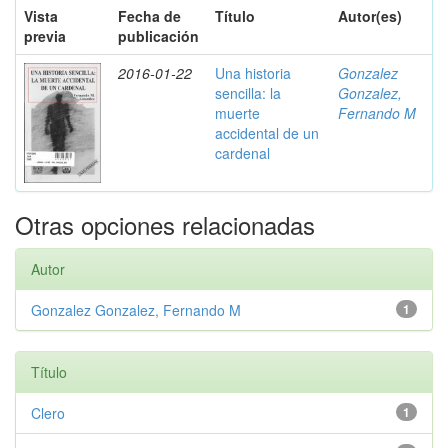
Vista
Fecha de
Título
Autor(es)
previa
publicación
2016-01-22
Una historia
Gonzalez
sencilla: la
Gonzalez,
muerte
Fernando M
accidental de un
cardenal
Otras opciones relacionadas
Autor
Gonzalez Gonzalez, Fernando M
1
Título
Clero
1