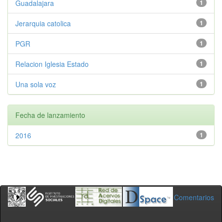
Guadalajara
1
Jerarquia catolica
1
PGR
1
Relacion Iglesia Estado
1
Una sola voz
1
Fecha de lanzamiento
2016
1
Comentarios