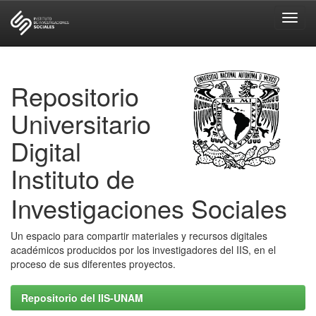
Skip
navigation
Repositorio
Universitario
Digital
Instituto de
Investigaciones Sociales
Un espacio para compartir materiales y recursos digitales
académicos producidos por los investigadores del IIS, en el
proceso de sus diferentes proyectos.
Repositorio del IIS-UNAM