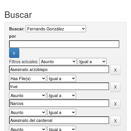
Buscar
Buscar:
por
Filtros actuales: