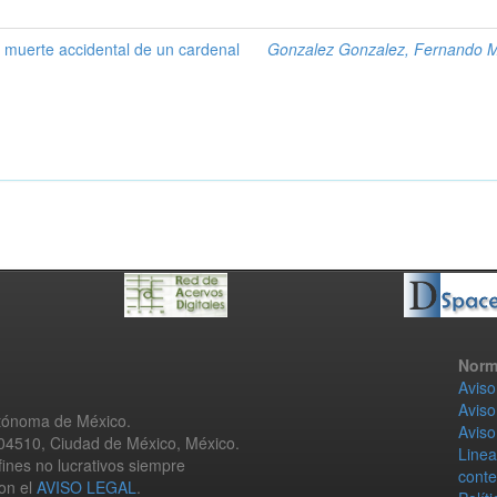
la muerte accidental de un cardenal
Gonzalez Gonzalez, Fernando 
Norm
Aviso
Aviso
utónoma de México.
Aviso
 04510, Ciudad de México, México.
Linea
fines no lucrativos siempre
conte
con el
AVISO LEGAL
.