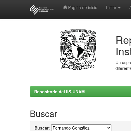
Página de inicio
Listar
Skip
navigation
Rep
Ins
Un espac
diferent
Repositorio del IIS-UNAM
Buscar
Buscar: