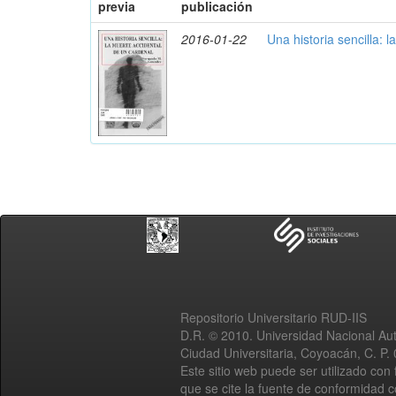
previa
publicación
2016-01-22
Una historia sencilla: 
Repositorio Universitario RUD-IIS
D.R. © 2010. Universidad Nacional A
Ciudad Universitaria, Coyoacán, C. P.
Este sitio web puede ser utilizado con 
que se cite la fuente de conformidad 