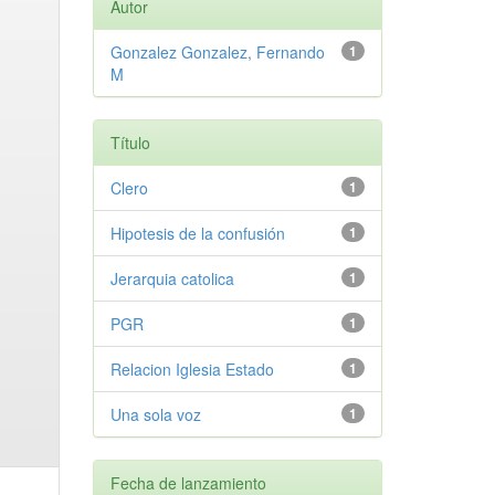
Autor
Gonzalez Gonzalez, Fernando
1
M
Título
Clero
1
Hipotesis de la confusión
1
Jerarquia catolica
1
PGR
1
Relacion Iglesia Estado
1
Una sola voz
1
Fecha de lanzamiento