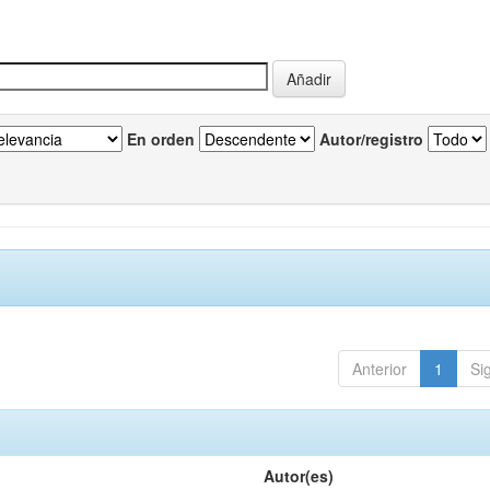
En orden
Autor/registro
Anterior
1
Si
Autor(es)