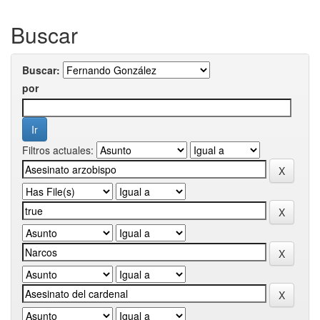
Buscar
Buscar:
por
Filtros actuales: