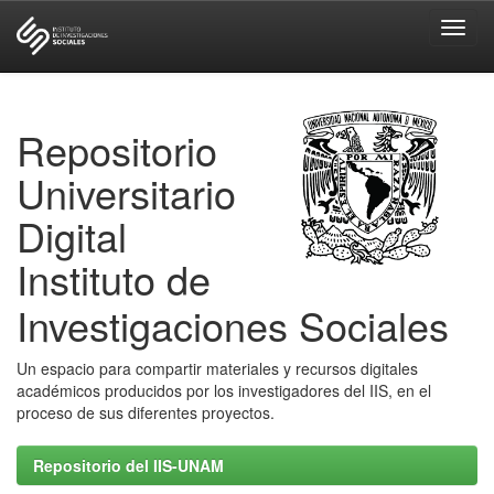
Skip
navigation
Repositorio
Universitario
Digital
Instituto de
Investigaciones Sociales
Un espacio para compartir materiales y recursos digitales
académicos producidos por los investigadores del IIS, en el
proceso de sus diferentes proyectos.
Repositorio del IIS-UNAM