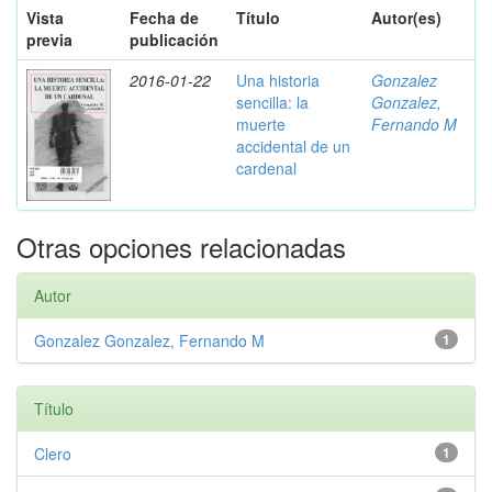
Vista
Fecha de
Título
Autor(es)
previa
publicación
2016-01-22
Una historia
Gonzalez
sencilla: la
Gonzalez,
muerte
Fernando M
accidental de un
cardenal
Otras opciones relacionadas
Autor
Gonzalez Gonzalez, Fernando M
1
Título
Clero
1