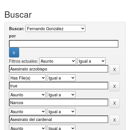
Buscar
Buscar:
por
Filtros actuales: