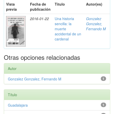
Vista
Fecha de
Título
Autor(es)
previa
publicación
2016-01-22
Una historia
Gonzalez
sencilla: la
Gonzalez,
muerte
Fernando M
accidental de un
cardenal
Otras opciones relacionadas
Autor
Gonzalez Gonzalez, Fernando M
1
Título
Guadalajara
1