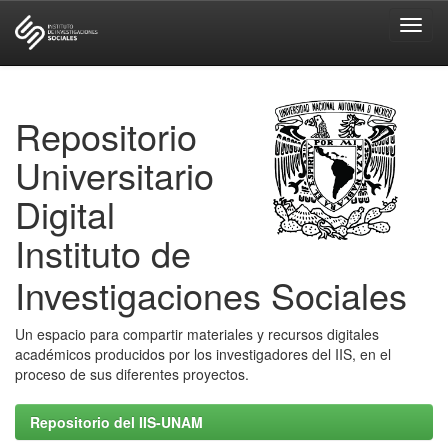
Skip
navigation
Repositorio
Universitario
Digital
Instituto de
Investigaciones Sociales
Un espacio para compartir materiales y recursos digitales
académicos producidos por los investigadores del IIS, en el
proceso de sus diferentes proyectos.
Repositorio del IIS-UNAM