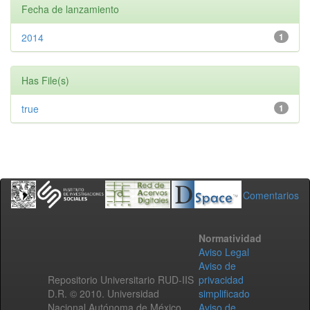
Fecha de lanzamiento
2014
1
Has File(s)
true
1
Comentarios
Normatividad
Aviso Legal
Aviso de
Repositorio Universitario RUD-IIS
privacidad
D.R. © 2010. Universidad
simplificado
Nacional Autónoma de México.
Aviso de