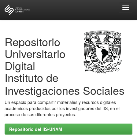
Skip
navigation
Repositorio
Universitario
Digital
Instituto de
Investigaciones Sociales
Un espacio para compartir materiales y recursos digitales
académicos producidos por los investigadores del IIS, en el
proceso de sus diferentes proyectos.
Repositorio del IIS-UNAM