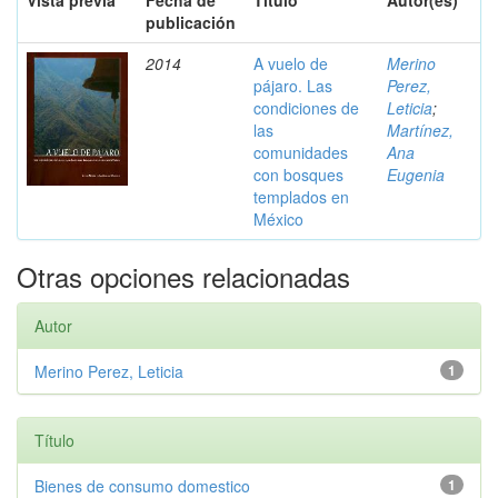
Vista previa
Fecha de
Título
Autor(es)
publicación
2014
A vuelo de
Merino
pájaro. Las
Perez,
condiciones de
Leticia
;
las
Martínez,
comunidades
Ana
con bosques
Eugenia
templados en
México
Otras opciones relacionadas
Autor
Merino Perez, Leticia
1
Título
Bienes de consumo domestico
1