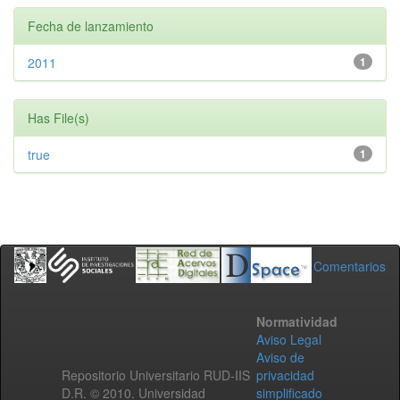
Fecha de lanzamiento
2011
1
Has File(s)
true
1
Comentarios
Normatividad
Aviso Legal
Aviso de
Repositorio Universitario RUD-IIS
privacidad
D.R. © 2010. Universidad
simplificado