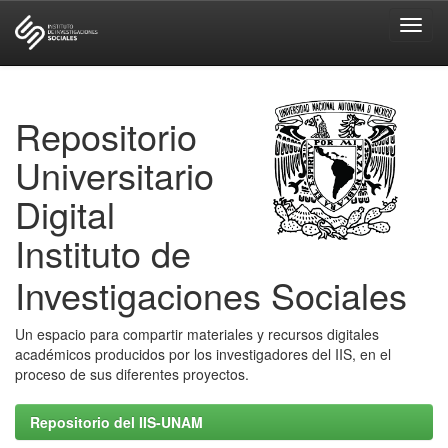
Skip
navigation
Repositorio
Universitario
Digital
Instituto de
Investigaciones Sociales
Un espacio para compartir materiales y recursos digitales
académicos producidos por los investigadores del IIS, en el
proceso de sus diferentes proyectos.
Repositorio del IIS-UNAM