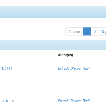
Anterior
1
2
Si
Autor(es)
fil, 0118
Estrada Discua, Raúl
nte, 0115
Estrada Discua, Raúl