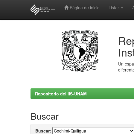
Página de inicio
Listar
Skip
navigation
Rep
Ins
Un espac
diferent
Repositorio del IIS-UNAM
Buscar
Buscar: