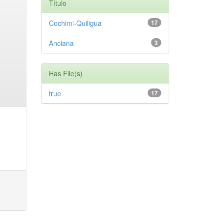
Título
Cochimi-Quiligua
17
Anciana
3
Has File(s)
true
17