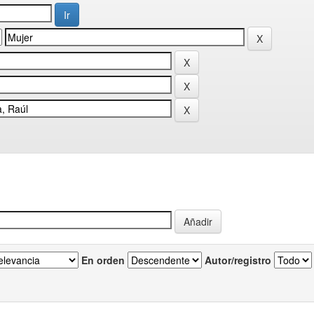
En orden
Autor/registro