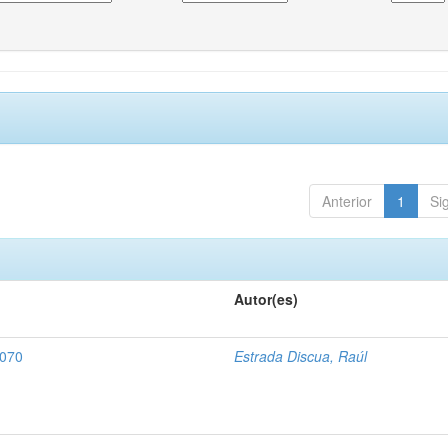
Anterior
1
Si
Autor(es)
0070
Estrada Discua, Raúl