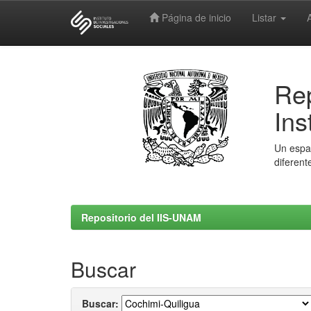
Página de inicio
Listar
Skip
navigation
Rep
Ins
Un espac
diferent
Repositorio del IIS-UNAM
Buscar
Buscar: