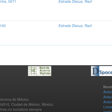
artos, 0071
Estrada Discua, Raúl
0100
Estrada Discua, Raúl
Norm
Aviso
Aviso
utónoma de México.
Aviso
 04510, Ciudad de México, México.
Linea
fines no lucrativos siempre
conte