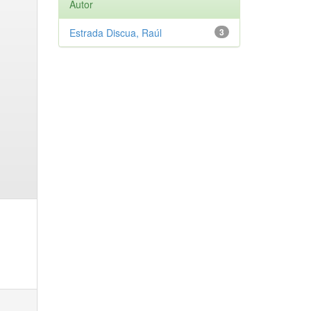
Autor
Estrada Discua, Raúl
3