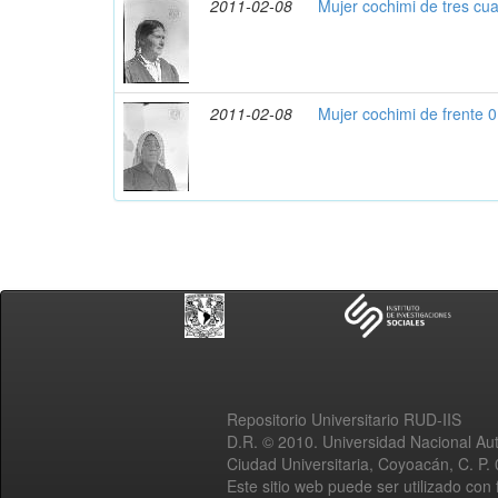
2011-02-08
Mujer cochimi de tres cu
2011-02-08
Mujer cochimi de frente 
Repositorio Universitario RUD-IIS
D.R. © 2010. Universidad Nacional A
Ciudad Universitaria, Coyoacán, C. P.
Este sitio web puede ser utilizado con 