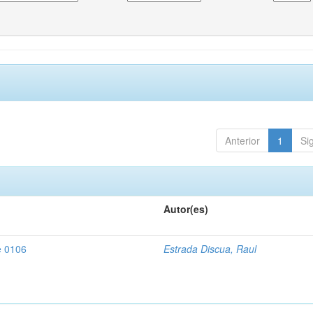
Anterior
1
Si
Autor(es)
e 0106
Estrada Discua, Raul