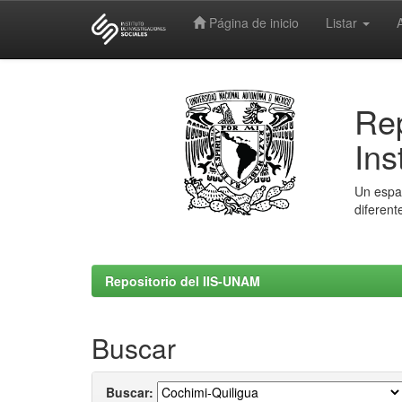
Página de inicio
Listar
Skip
navigation
Rep
Ins
Un espac
diferent
Repositorio del IIS-UNAM
Buscar
Buscar: