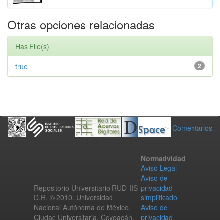
Otras opciones relacionadas
Has File(s)
true
2
Comentarios
Normatividad
Aviso Legal
Aviso de
Repositorio Universitario RUD-IIS
privacidad
D.R. © 2010. Universidad
simplificado
Nacional Autónoma de México.
Aviso de
Ciudad Universitaria, Coyoacán,
privacidad