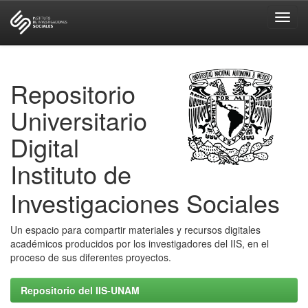
Skip
navigation
Repositorio
Universitario
Digital
Instituto de
Investigaciones Sociales
Un espacio para compartir materiales y recursos digitales
académicos producidos por los investigadores del IIS, en el
proceso de sus diferentes proyectos.
Repositorio del IIS-UNAM