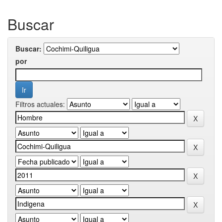
Buscar
Buscar:
por
Filtros actuales: