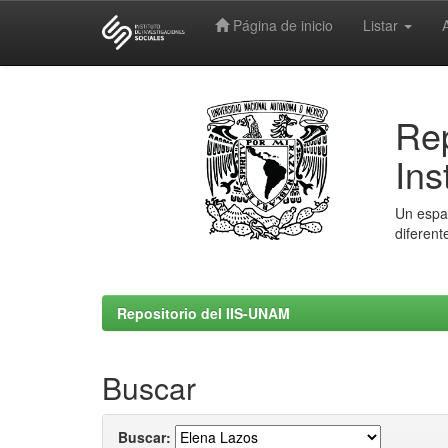
Página de inicio
Listar
Skip
navigation
Rep
Ins
Un espac
diferent
Repositorio del IIS-UNAM
Buscar
Buscar: