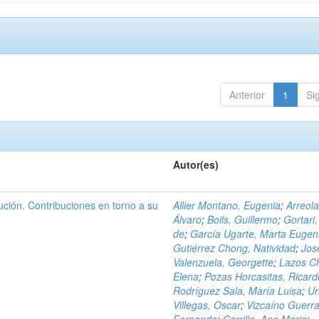
Anterior
1
Si
Autor(es)
ción. Contribuciones en torno a su
Allier Montano, Eugenia
;
Arreola
Álvaro
;
Boils, Guillermo
;
Gortari,
de
;
García Ugarte, Marta Eugen
Gutiérrez Chong, Natividad
;
Jos
Valenzuela, Georgette
;
Lazos C
Elena
;
Pozas Horcasitas, Ricard
Rodríguez Sala, María Luisa
;
Ur
Villegas, Oscar
;
Vizcaíno Guerra