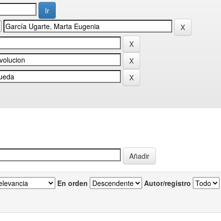
En orden
Autor/registro