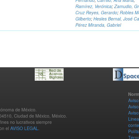
Fernando
;
Carrillo, Ana Maria
;
Ramírez, Verónica
;
Zamudio, Gr
Cruz Reyes, Gerardo
;
Robles M
Gilberto
;
Hesles Bernal, José Ca
Pérez Miranda, Gabriel
Norm
Aviso
Aviso
utónoma de México.
Aviso
 04510, Ciudad de México, México.
Linea
fines no lucrativos siempre
conte
con el
AVISO LEGAL
.
Polít
Térmi