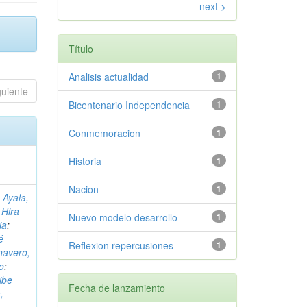
next >
Título
Analisis actualidad
1
guiente
Bicentenario Independencia
1
Conmemoracion
1
Historia
1
Nacion
1
 Ayala,
 Hira
Nuevo modelo desarrollo
1
ia
;
é
Reflexion repercusiones
1
havero,
o
;
ibe
Fecha de lanzamiento
,