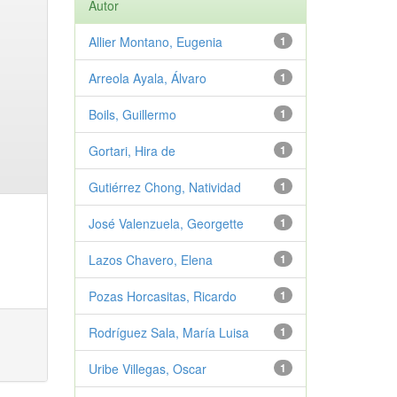
Autor
Allier Montano, Eugenia
1
Arreola Ayala, Álvaro
1
Boils, Guillermo
1
Gortari, Hira de
1
Gutiérrez Chong, Natividad
1
José Valenzuela, Georgette
1
Lazos Chavero, Elena
1
Pozas Horcasitas, Ricardo
1
Rodríguez Sala, María Luisa
1
Uribe Villegas, Oscar
1