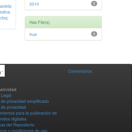
2010
1
aciela
;
edina,
rlos
;
Has File(s)
true
1
Comentarios
atividad
 Legal
 de privacidad simplificado
 de privacidad
mientos para la publicación de
nidos digitales
icas del Repositorio
nos y condiciones de uso