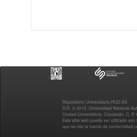
Repositorio Universitario RUD-IIS
D.R. © 2010. Universidad Nacional A
Ciudad Universitaria, Coyoacán, C. P.
Este sitio web puede ser utilizado con 
que se cite la fuente de conformidad 