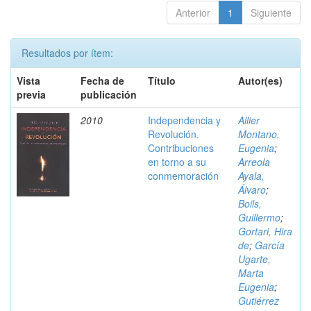
Anterior
1
Siguiente
Resultados por ítem:
Vista
Fecha de
Título
Autor(es)
previa
publicación
2010
Independencia y
Allier
Revolución.
Montano,
Contribuciones
Eugenia
;
en torno a su
Arreola
conmemoración
Ayala,
Álvaro
;
Boils,
Guillermo
;
Gortari, Hira
de
;
García
Ugarte,
Marta
Eugenia
;
Gutiérrez