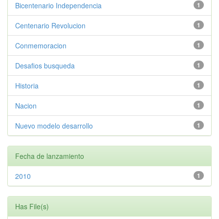
Bicentenario Independencia
1
Centenario Revolucion
1
Conmemoracion
1
Desafios busqueda
1
Historia
1
Nacion
1
Nuevo modelo desarrollo
1
Fecha de lanzamiento
2010
1
Has File(s)