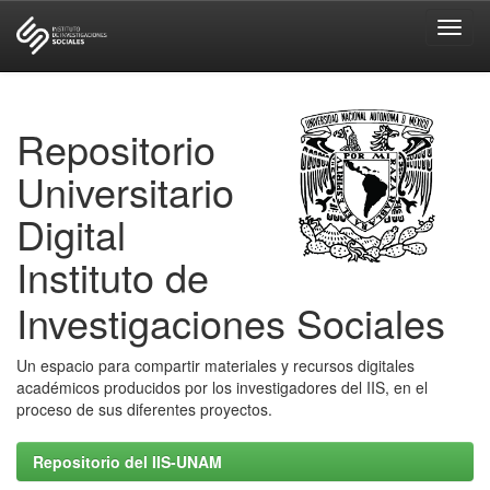
Skip
navigation
Repositorio
Universitario
Digital
Instituto de
Investigaciones Sociales
Un espacio para compartir materiales y recursos digitales
académicos producidos por los investigadores del IIS, en el
proceso de sus diferentes proyectos.
Repositorio del IIS-UNAM