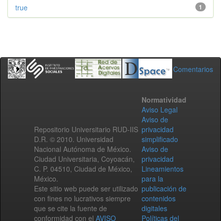
true
1
Comentarios
Normatividad
Aviso Legal
Aviso de
Repositorio Universitario RUD-IIS
privacidad
D.R. © 2010. Universidad
simplificado
Nacional Autónoma de México.
Aviso de
Ciudad Universitaria, Coyoacán,
privacidad
C. P. 04510, Ciudad de México,
Lineamientos
México.
para la
Este sitio web puede ser utilizado
publicación de
con fines no lucrativos siempre
contenidos
que se cite la fuente de
digitales
conformidad con el
AVISO
Políticas del