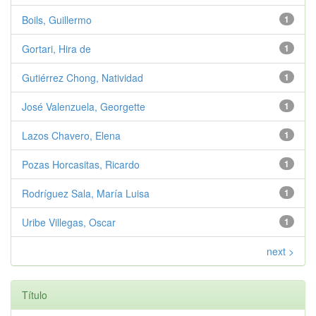
Boils, Guillermo
1
Gortari, Hira de
1
Gutiérrez Chong, Natividad
1
José Valenzuela, Georgette
1
Lazos Chavero, Elena
1
Pozas Horcasitas, Ricardo
1
Rodríguez Sala, María Luisa
1
Uribe Villegas, Oscar
1
next >
Título