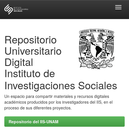
Skip
navigation
Repositorio
Universitario
Digital
Instituto de
Investigaciones Sociales
Un espacio para compartir materiales y recursos digitales
académicos producidos por los investigadores del IIS, en el
proceso de sus diferentes proyectos.
Repositorio del IIS-UNAM