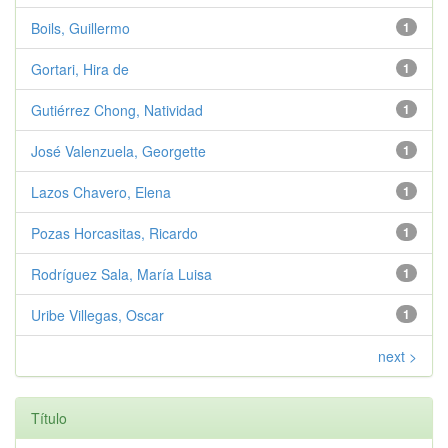
Boils, Guillermo
1
Gortari, Hira de
1
Gutiérrez Chong, Natividad
1
José Valenzuela, Georgette
1
Lazos Chavero, Elena
1
Pozas Horcasitas, Ricardo
1
Rodríguez Sala, María Luisa
1
Uribe Villegas, Oscar
1
next >
Título