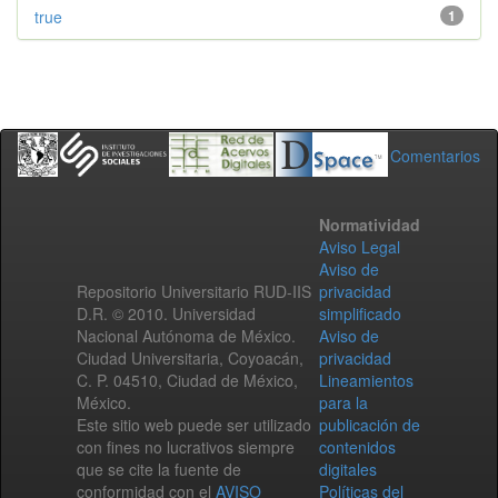
true
1
Comentarios
Normatividad
Aviso Legal
Aviso de
Repositorio Universitario RUD-IIS
privacidad
D.R. © 2010. Universidad
simplificado
Nacional Autónoma de México.
Aviso de
Ciudad Universitaria, Coyoacán,
privacidad
C. P. 04510, Ciudad de México,
Lineamientos
México.
para la
Este sitio web puede ser utilizado
publicación de
con fines no lucrativos siempre
contenidos
que se cite la fuente de
digitales
conformidad con el
AVISO
Políticas del