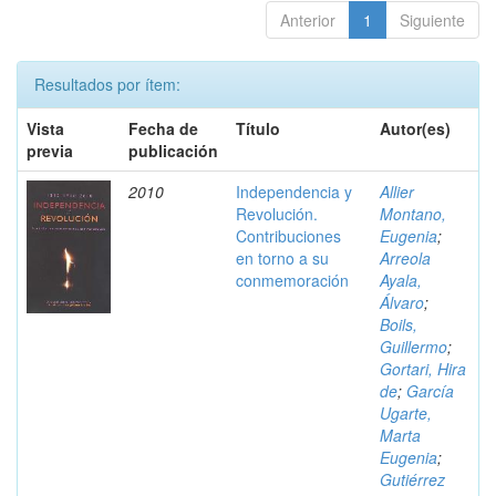
Anterior
1
Siguiente
Resultados por ítem:
Vista
Fecha de
Título
Autor(es)
previa
publicación
2010
Independencia y
Allier
Revolución.
Montano,
Contribuciones
Eugenia
;
en torno a su
Arreola
conmemoración
Ayala,
Álvaro
;
Boils,
Guillermo
;
Gortari, Hira
de
;
García
Ugarte,
Marta
Eugenia
;
Gutiérrez