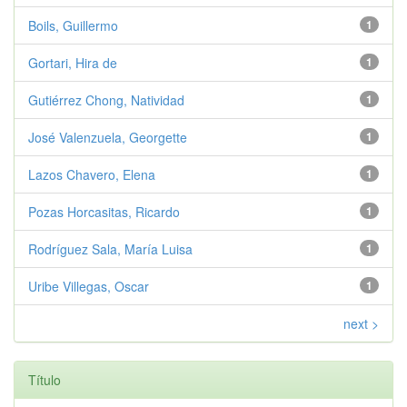
Boils, Guillermo
1
Gortari, Hira de
1
Gutiérrez Chong, Natividad
1
José Valenzuela, Georgette
1
Lazos Chavero, Elena
1
Pozas Horcasitas, Ricardo
1
Rodríguez Sala, María Luisa
1
Uribe Villegas, Oscar
1
next >
Título