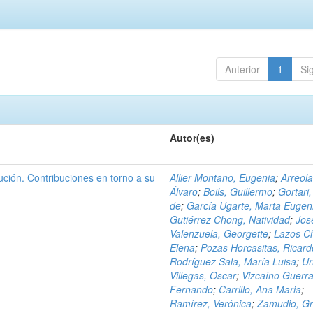
Anterior
1
Si
Autor(es)
ción. Contribuciones en torno a su
Allier Montano, Eugenia
;
Arreola
Álvaro
;
Boils, Guillermo
;
Gortari,
de
;
García Ugarte, Marta Eugen
Gutiérrez Chong, Natividad
;
Jos
Valenzuela, Georgette
;
Lazos C
Elena
;
Pozas Horcasitas, Ricard
Rodríguez Sala, María Luisa
;
Ur
Villegas, Oscar
;
Vizcaíno Guerra
Fernando
;
Carrillo, Ana Maria
;
Ramírez, Verónica
;
Zamudio, Gr