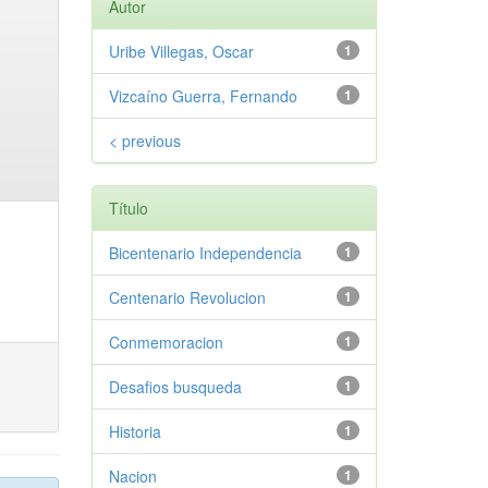
Autor
Uribe Villegas, Oscar
1
Vizcaíno Guerra, Fernando
1
< previous
Título
Bicentenario Independencia
1
Centenario Revolucion
1
Conmemoracion
1
Desafios busqueda
1
Historia
1
Nacion
1