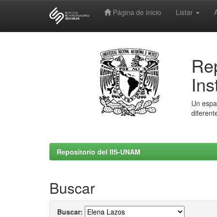
Página de inicio
Listar
Skip
navigation
Rep
Ins
Un espac
diferent
Repositorio del IIS-UNAM
Buscar
Buscar: