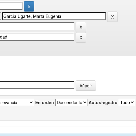
En orden
Autor/registro