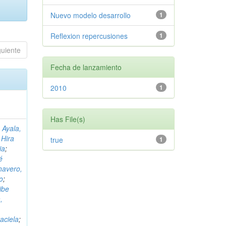
Nuevo modelo desarrollo
1
Reflexion repercusiones
1
guiente
Fecha de lanzamiento
2010
1
Has File(s)
 Ayala,
 Hira
true
1
ia
;
é
havero,
o
;
ibe
,
aciela
;