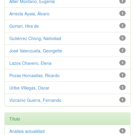
Allier Montano, Eugenia
1
Arreola Ayala, Álvaro
1
Gortari, Hira de
1
Gutiérrez Chong, Natividad
1
José Valenzuela, Georgette
1
Lazos Chavero, Elena
1
Pozas Horcasitas, Ricardo
1
Uribe Villegas, Oscar
1
Vizcaíno Guerra, Fernando
1
Título
Analisis actualidad
1