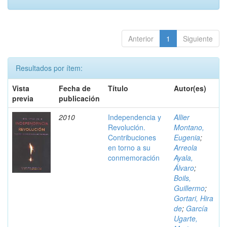
Anterior
1
Siguiente
Resultados por ítem:
Vista
Fecha de
Título
Autor(es)
previa
publicación
2010
Independencia y
Allier
Revolución.
Montano,
Contribuciones
Eugenia
;
en torno a su
Arreola
conmemoración
Ayala,
Álvaro
;
Boils,
Guillermo
;
Gortari, Hira
de
;
García
Ugarte,