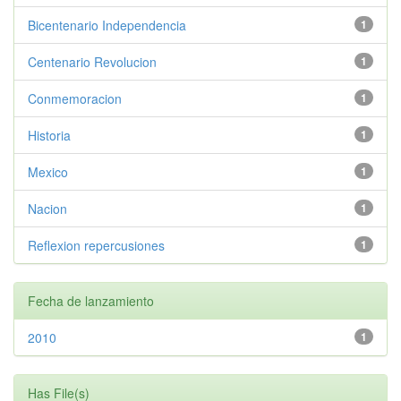
Bicentenario Independencia
1
Centenario Revolucion
1
Conmemoracion
1
Historia
1
Mexico
1
Nacion
1
Reflexion repercusiones
1
Fecha de lanzamiento
2010
1
Has File(s)