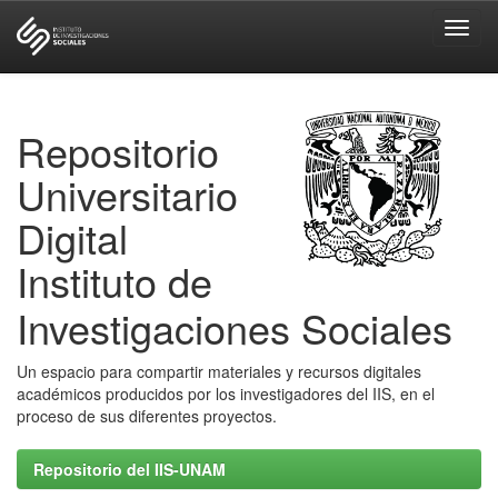
Skip
navigation
Repositorio
Universitario
Digital
Instituto de
Investigaciones Sociales
Un espacio para compartir materiales y recursos digitales
académicos producidos por los investigadores del IIS, en el
proceso de sus diferentes proyectos.
Repositorio del IIS-UNAM