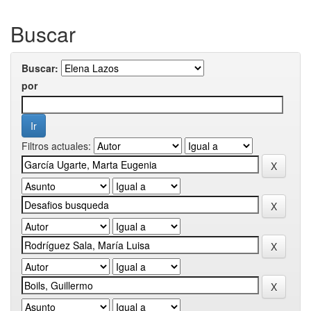
Buscar
Buscar:
por
Filtros actuales: