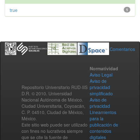
true
1
Comentarios
Normatividad
Aviso Legal
Aviso de
Repositorio Universitario RUD-IIS
privacidad
D.R. © 2010. Universidad
simplificado
Nacional Autónoma de México.
Aviso de
Ciudad Universitaria, Coyoacán,
privacidad
C. P. 04510, Ciudad de México,
Lineamientos
México.
para la
Este sitio web puede ser utilizado
publicación de
con fines no lucrativos siempre
contenidos
que se cite la fuente de
digitales