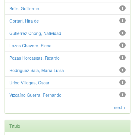
Boils, Guillermo
1
Gortari, Hira de
1
Gutiérrez Chong, Natividad
1
Lazos Chavero, Elena
1
Pozas Horcasitas, Ricardo
1
Rodríguez Sala, María Luisa
1
Uribe Villegas, Oscar
1
Vizcaíno Guerra, Fernando
1
next >
Título