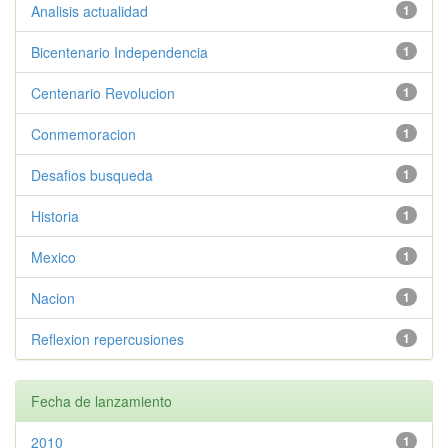
Analisis actualidad
1
Bicentenario Independencia
1
Centenario Revolucion
1
Conmemoracion
1
Desafios busqueda
1
Historia
1
Mexico
1
Nacion
1
Reflexion repercusiones
1
Fecha de lanzamiento
2010
1