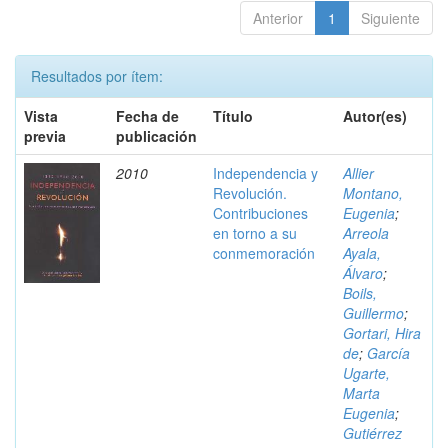
Anterior
1
Siguiente
Resultados por ítem:
Vista
Fecha de
Título
Autor(es)
previa
publicación
2010
Independencia y
Allier
Revolución.
Montano,
Contribuciones
Eugenia
;
en torno a su
Arreola
conmemoración
Ayala,
Álvaro
;
Boils,
Guillermo
;
Gortari, Hira
de
;
García
Ugarte,
Marta
Eugenia
;
Gutiérrez