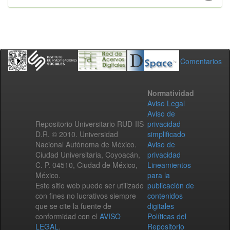
Comentarios
Normatividad
Aviso Legal
Aviso de
Repositorio Universitario RUD-IIS
privacidad
D.R. © 2010. Universidad
simplificado
Nacional Autónoma de México.
Aviso de
Ciudad Universitaria, Coyoacán,
privacidad
C. P. 04510, Ciudad de México,
Lineamientos
México.
para la
Este sitio web puede ser utilizado
publicación de
con fines no lucrativos siempre
contenidos
que se cite la fuente de
digitales
conformidad con el
AVISO
Políticas del
LEGAL
.
Repositorio