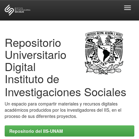
Skip
navigation
Repositorio
Universitario
Digital
Instituto de
Investigaciones Sociales
Un espacio para compartir materiales y recursos digitales
académicos producidos por los investigadores del IIS, en el
proceso de sus diferentes proyectos.
Repositorio del IIS-UNAM