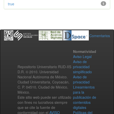
true
1
Comentarios
Normatividad
Aviso Legal
Aviso de
Repositorio Universitario RUD-IIS
privacidad
D.R. © 2010. Universidad
simplificado
Nacional Autónoma de México.
Aviso de
Ciudad Universitaria, Coyoacán,
privacidad
C. P. 04510, Ciudad de México,
Lineamientos
México.
para la
Este sitio web puede ser utilizado
publicación de
con fines no lucrativos siempre
contenidos
que se cite la fuente de
digitales
conformidad con el
AVISO
Políticas del