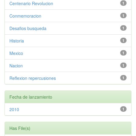
Centenario Revolucion
1
Conmemoracion
1
Desafios busqueda
1
Historia
1
Mexico
1
Nacion
1
Reflexion repercusiones
1
Fecha de lanzamiento
2010
1
Has File(s)