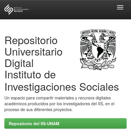
Skip
navigation
Repositorio
Universitario
Digital
Instituto de
Investigaciones Sociales
Un espacio para compartir materiales y recursos digitales
académicos producidos por los investigadores del IIS, en el
proceso de sus diferentes proyectos.
Repositorio del IIS-UNAM