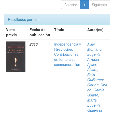
Anterior
1
Siguiente
Resultados por ítem:
Vista
Fecha de
Título
Autor(es)
previa
publicación
2010
Independencia y
Allier
Revolución.
Montano,
Contribuciones
Eugenia
;
en torno a su
Arreola
conmemoración
Ayala,
Álvaro
;
Boils,
Guillermo
;
Gortari, Hira
de
;
García
Ugarte,
Marta
Eugenia
;
Gutiérrez