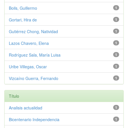
Boils, Guillermo
1
Gortari, Hira de
1
Gutiérrez Chong, Natividad
1
Lazos Chavero, Elena
1
Rodríguez Sala, María Luisa
1
Uribe Villegas, Oscar
1
Vizcaíno Guerra, Fernando
1
Título
Analisis actualidad
1
Bicentenario Independencia
1