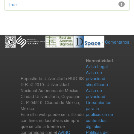
true
1
Comentarios
Normatividad
Aviso Legal
Aviso de
Repositorio Universitario RUD-IIS
privacidad
D.R. © 2010. Universidad
simplificado
Nacional Autónoma de México.
Aviso de
Ciudad Universitaria, Coyoacán,
privacidad
C. P. 04510, Ciudad de México,
Lineamientos
México.
para la
Este sitio web puede ser utilizado
publicación de
con fines no lucrativos siempre
contenidos
que se cite la fuente de
digitales
conformidad con el
AVISO
Políticas del