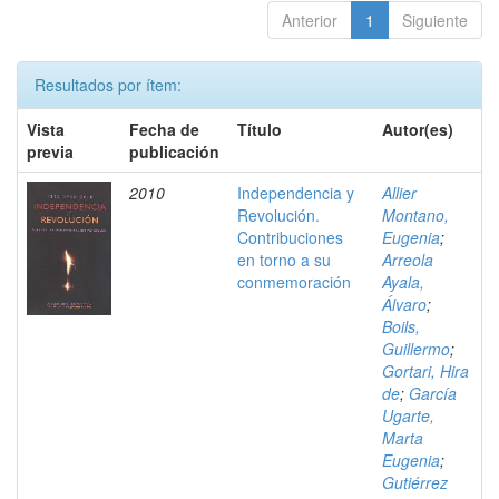
Anterior
1
Siguiente
Resultados por ítem:
Vista
Fecha de
Título
Autor(es)
previa
publicación
2010
Independencia y
Allier
Revolución.
Montano,
Contribuciones
Eugenia
;
en torno a su
Arreola
conmemoración
Ayala,
Álvaro
;
Boils,
Guillermo
;
Gortari, Hira
de
;
García
Ugarte,
Marta
Eugenia
;
Gutiérrez