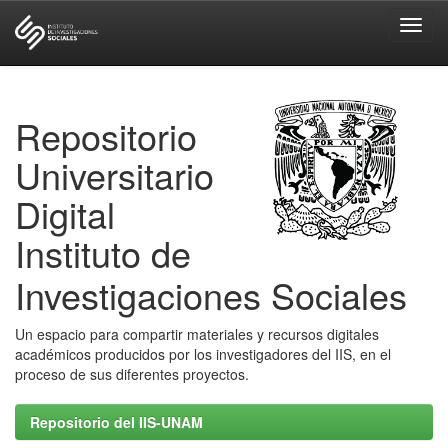
Skip
navigation
Repositorio
Universitario
Digital
Instituto de
Investigaciones Sociales
Un espacio para compartir materiales y recursos digitales
académicos producidos por los investigadores del IIS, en el
proceso de sus diferentes proyectos.
Repositorio del IIS-UNAM