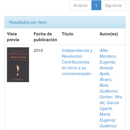
Anterior
1
Siguiente
Resultados por ítem:
Vista
Fecha de
Título
Autor(es)
previa
publicación
2010
Independencia y
Allier
Revolución.
Montano,
Contribuciones
Eugenia
;
en torno a su
Arreola
conmemoración
Ayala,
Álvaro
;
Boils,
Guillermo
;
Gortari, Hira
de
;
García
Ugarte,
Marta
Eugenia
;
Gutiérrez