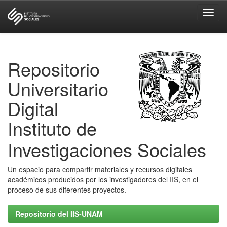
Skip
navigation
Repositorio
Universitario
Digital
Instituto de
Investigaciones Sociales
Un espacio para compartir materiales y recursos digitales
académicos producidos por los investigadores del IIS, en el
proceso de sus diferentes proyectos.
Repositorio del IIS-UNAM