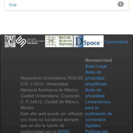
true
1
Comentarios
Normatividad
Aviso Legal
Aviso de
Repositorio Universitario RUD-IIS
privacidad
D.R. © 2010. Universidad
simplificado
Nacional Autónoma de México.
Aviso de
Ciudad Universitaria, Coyoacán,
privacidad
C. P. 04510, Ciudad de México,
Lineamientos
México.
para la
Este sitio web puede ser utilizado
publicación de
con fines no lucrativos siempre
contenidos
que se cite la fuente de
digitales
conformidad con el
AVISO
Políticas del