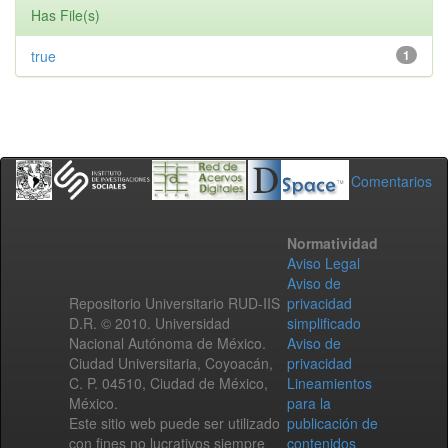
Has File(s)
true
1
Comentarios
Normatividad
Aviso Legal
Aviso de
Repositorio Universitario RUD-IIS
privacidad
D.R. © 2010. Universidad
simplificado
Nacional Autónoma de México.
Aviso de
Ciudad Universitaria, Coyoacán,
privacidad
C. P. 04510, Ciudad de México,
Lineamientos
México.
para la
Este sitio web puede ser utilizado
publicación de
con fines no lucrativos siempre
contenidos