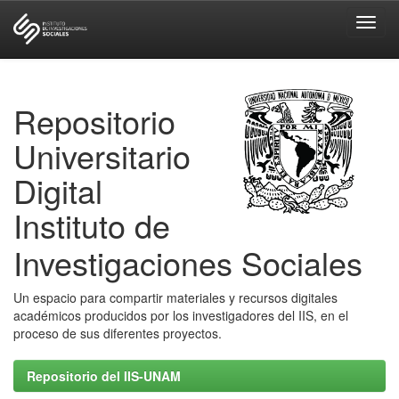
Skip
navigation
Repositorio
Universitario
Digital
Instituto de
Investigaciones Sociales
Un espacio para compartir materiales y recursos digitales
académicos producidos por los investigadores del IIS, en el
proceso de sus diferentes proyectos.
Repositorio del IIS-UNAM