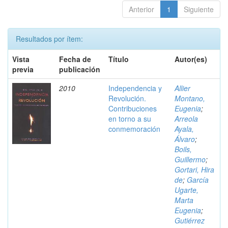
Anterior
1
Siguiente
Resultados por ítem:
Vista
Fecha de
Título
Autor(es)
previa
publicación
2010
Independencia y
Allier
Revolución.
Montano,
Contribuciones
Eugenia
;
en torno a su
Arreola
conmemoración
Ayala,
Álvaro
;
Boils,
Guillermo
;
Gortari, Hira
de
;
García
Ugarte,
Marta
Eugenia
;
Gutiérrez