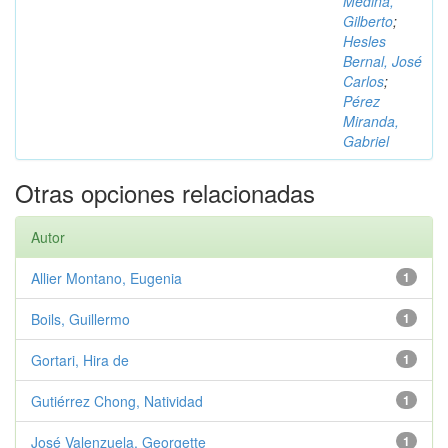
Medina,
Gilberto
;
Hesles
Bernal, José
Carlos
;
Pérez
Miranda,
Gabriel
Otras opciones relacionadas
Autor
Allier Montano, Eugenia
1
Boils, Guillermo
1
Gortari, Hira de
1
Gutiérrez Chong, Natividad
1
José Valenzuela, Georgette
1