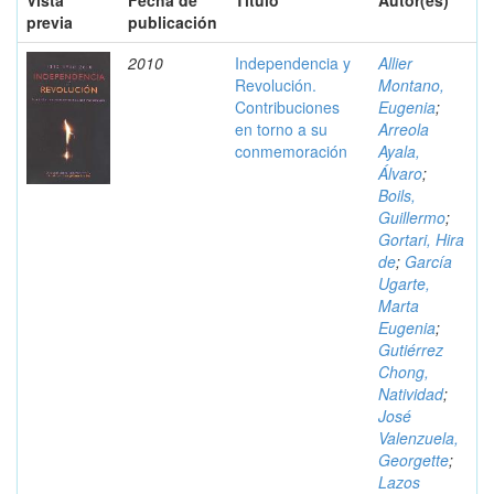
Vista
Fecha de
Título
Autor(es)
previa
publicación
2010
Independencia y
Allier
Revolución.
Montano,
Contribuciones
Eugenia
;
en torno a su
Arreola
conmemoración
Ayala,
Álvaro
;
Boils,
Guillermo
;
Gortari, Hira
de
;
García
Ugarte,
Marta
Eugenia
;
Gutiérrez
Chong,
Natividad
;
José
Valenzuela,
Georgette
;
Lazos