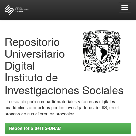
Skip
navigation
Repositorio
Universitario
Digital
Instituto de
Investigaciones Sociales
Un espacio para compartir materiales y recursos digitales
académicos producidos por los investigadores del IIS, en el
proceso de sus diferentes proyectos.
Repositorio del IIS-UNAM