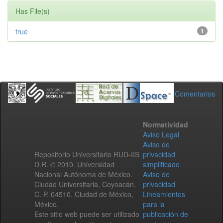
Has File(s)
true
1
Comentarios
Normatividad
Aviso Legal
Aviso de
Repositorio Universitario RUD-IIS
privacidad
D.R. © 2010. Universidad
simplificado
Nacional Autónoma de México.
Aviso de
Ciudad Universitaria, Coyoacán,
privacidad
C. P. 04510, Ciudad de México,
Lineamientos
México.
para la
Este sitio web puede ser utilizado
publicación de