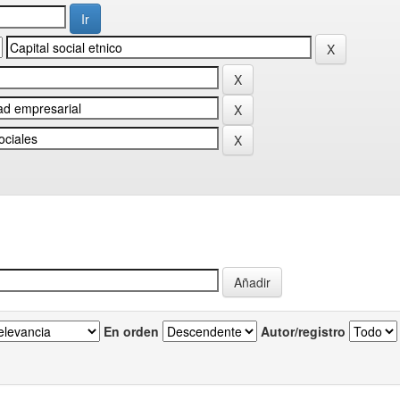
En orden
Autor/registro