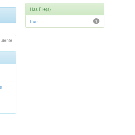
Has File(s)
true
1
guiente
a