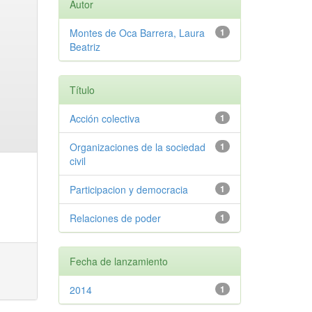
Autor
Montes de Oca Barrera, Laura
1
Beatriz
Título
Acción colectiva
1
Organizaciones de la sociedad
1
civil
Participacion y democracia
1
Relaciones de poder
1
Fecha de lanzamiento
2014
1