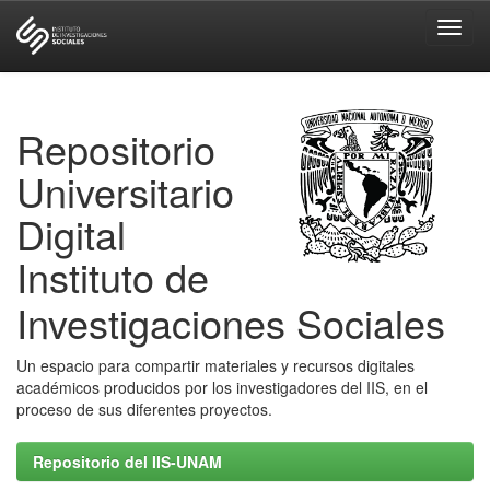
Skip
navigation
Repositorio
Universitario
Digital
Instituto de
Investigaciones Sociales
Un espacio para compartir materiales y recursos digitales
académicos producidos por los investigadores del IIS, en el
proceso de sus diferentes proyectos.
Repositorio del IIS-UNAM