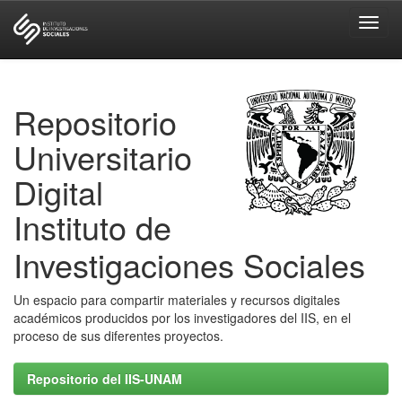
Skip
navigation
Repositorio
Universitario
Digital
Instituto de
Investigaciones Sociales
Un espacio para compartir materiales y recursos digitales
académicos producidos por los investigadores del IIS, en el
proceso de sus diferentes proyectos.
Repositorio del IIS-UNAM