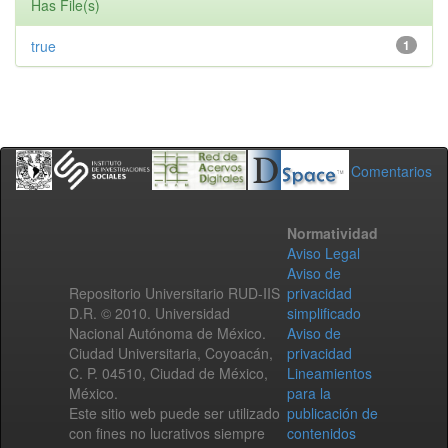
Has File(s)
true
1
Comentarios
Normatividad
Aviso Legal
Aviso de
Repositorio Universitario RUD-IIS
privacidad
D.R. © 2010. Universidad
simplificado
Nacional Autónoma de México.
Aviso de
Ciudad Universitaria, Coyoacán,
privacidad
C. P. 04510, Ciudad de México,
Lineamientos
México.
para la
Este sitio web puede ser utilizado
publicación de
con fines no lucrativos siempre
contenidos