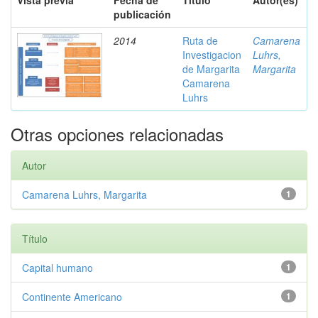
Vista previa
Fecha de
Título
Autor(es)
publicación
2014
Ruta de
Camarena
Investigacion
Luhrs,
de Margarita
Margarita
Camarena
Luhrs
Otras opciones relacionadas
Autor
Camarena Luhrs, Margarita
1
Título
Capital humano
1
Continente Americano
1