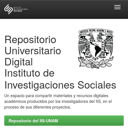
Skip
navigation
Repositorio
Universitario
Digital
Instituto de
Investigaciones Sociales
Un espacio para compartir materiales y recursos digitales
académicos producidos por los investigadores del IIS, en el
proceso de sus diferentes proyectos.
Repositorio del IIS-UNAM