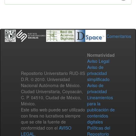
Comentarios
Normatividad
Aviso Legal
Aviso de
Repositorio Universitario RUD-IIS
privacidad
D.R. © 2010. Universidad
simplificado
Nacional Autónoma de México.
Aviso de
Ciudad Universitaria, Coyoacán,
privacidad
C. P. 04510, Ciudad de México,
Lineamientos
México.
para la
Este sitio web puede ser utilizado
publicación de
con fines no lucrativos siempre
contenidos
que se cite la fuente de
digitales
conformidad con el
AVISO
Políticas del
LEGAL
.
Repositorio