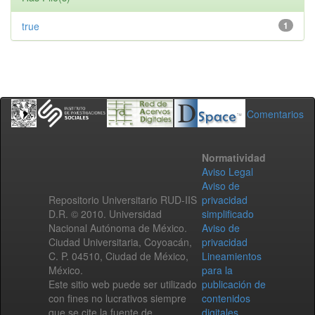
true
1
Comentarios
Normatividad
Aviso Legal
Aviso de
Repositorio Universitario RUD-IIS
privacidad
D.R. © 2010. Universidad
simplificado
Nacional Autónoma de México.
Aviso de
Ciudad Universitaria, Coyoacán,
privacidad
C. P. 04510, Ciudad de México,
Lineamientos
México.
para la
Este sitio web puede ser utilizado
publicación de
con fines no lucrativos siempre
contenidos
que se cite la fuente de
digitales