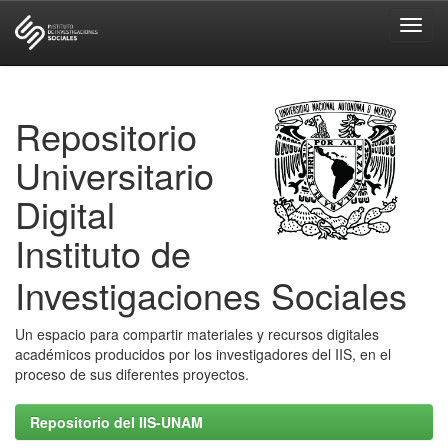
Skip
navigation
Repositorio
Universitario
Digital
Instituto de
Investigaciones Sociales
Un espacio para compartir materiales y recursos digitales
académicos producidos por los investigadores del IIS, en el
proceso de sus diferentes proyectos.
Repositorio del IIS-UNAM