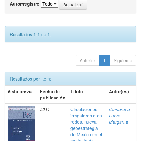
Autor/registro
Resultados 1-1 de 1.
Anterior
1
Siguiente
Resultados por ítem:
Vista previa
Fecha de
Título
Autor(es)
publicación
2011
Circulaciones
Camarena
irregulares o en
Luhrs,
redes, nueva
Margarita
geoestrategia
de México en el
contexto de