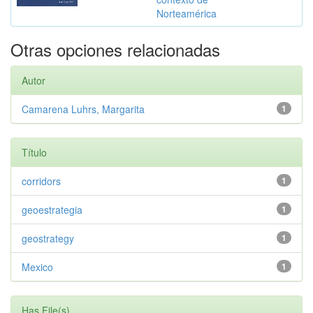
Norteamérica
Otras opciones relacionadas
Autor
Camarena Luhrs, Margarita
1
Título
corridors
1
geoestrategia
1
geostrategy
1
Mexico
1
Has File(s)