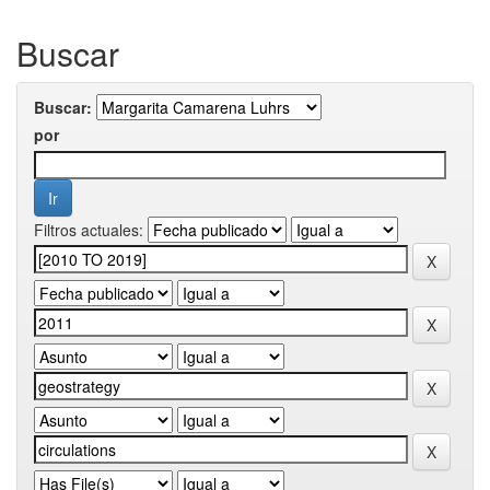
Buscar
Buscar:
por
Filtros actuales: