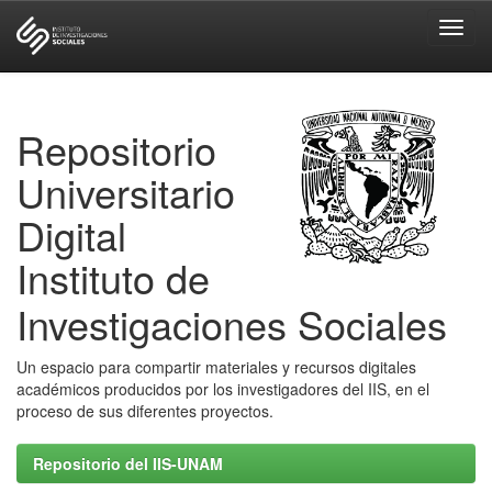
Skip
navigation
Repositorio
Universitario
Digital
Instituto de
Investigaciones Sociales
Un espacio para compartir materiales y recursos digitales
académicos producidos por los investigadores del IIS, en el
proceso de sus diferentes proyectos.
Repositorio del IIS-UNAM