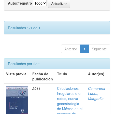
Autor/registro
Resultados 1-1 de 1.
Anterior
1
Siguiente
Resultados por ítem:
Vista previa
Fecha de
Título
Autor(es)
publicación
2011
Circulaciones
Camarena
irregulares o en
Luhrs,
redes, nueva
Margarita
geoestrategia
de México en el
contexto de