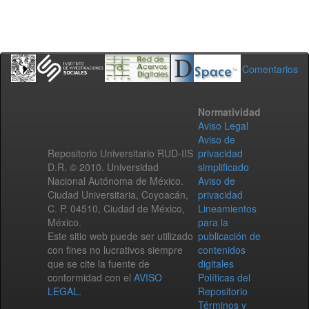
Comentarios
Normatividad
Aviso Legal
Aviso de
Repositorio Universitario RUD-IIS
privacidad
D.R. © 2010. Universidad
simplificado
Nacional Autónoma de México.
Aviso de
Ciudad Universitaria, Coyoacán,
privacidad
C. P. 04510, Ciudad de México,
Lineamientos
México.
para la
Este sitio web puede ser utilizado
publicación de
con fines no lucrativos siempre
contenidos
que se cite la fuente de
digitales
conformidad con el
AVISO
Políticas del
LEGAL
.
Repositorio
Términos y