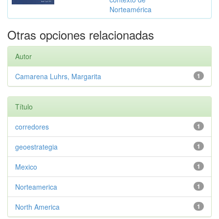
Norteamérica
Otras opciones relacionadas
Autor
Camarena Luhrs, Margarita
1
Título
corredores
1
geoestrategia
1
Mexico
1
Norteamerica
1
North America
1