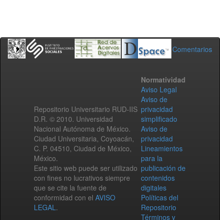
Comentarios
Normatividad
Aviso Legal
Aviso de
Repositorio Universitario RUD-IIS
privacidad
D.R. © 2010. Universidad
simplificado
Nacional Autónoma de México.
Aviso de
Ciudad Universitaria, Coyoacán,
privacidad
C. P. 04510, Ciudad de México,
Lineamientos
México.
para la
Este sitio web puede ser utilizado
publicación de
con fines no lucrativos siempre
contenidos
que se cite la fuente de
digitales
conformidad con el
AVISO
Políticas del
LEGAL
.
Repositorio
Términos y