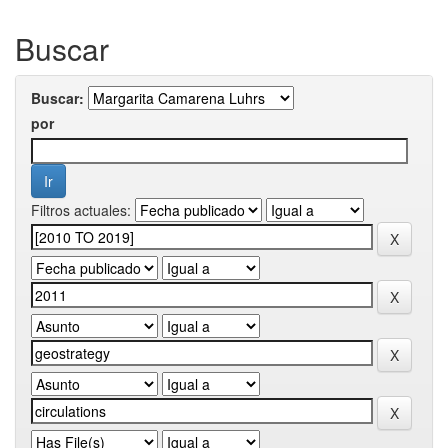
Buscar
Buscar:
por
Filtros actuales: