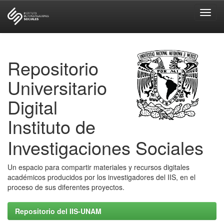
Skip
navigation
Repositorio
Universitario
Digital
Instituto de
Investigaciones Sociales
Un espacio para compartir materiales y recursos digitales
académicos producidos por los investigadores del IIS, en el
proceso de sus diferentes proyectos.
Repositorio del IIS-UNAM