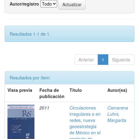
Autor/registro
Resultados 1-1 de 1.
Anterior
1
Siguiente
Resultados por ítem:
Vista previa
Fecha de
Título
Autor(es)
publicación
2011
Circulaciones
Camarena
irregulares o en
Luhrs,
redes, nueva
Margarita
geoestrategia
de México en el
contexto de