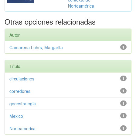
Norteamérica
Otras opciones relacionadas
Autor
Camarena Luhrs, Margarita
1
Título
circulaciones
1
corredores
1
geoestrategia
1
Mexico
1
Norteamerica
1