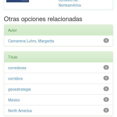
Norteamérica
Otras opciones relacionadas
Autor
Camarena Luhrs, Margarita
1
Título
corredores
1
corridors
1
geoestrategia
1
Mexico
1
North America
1