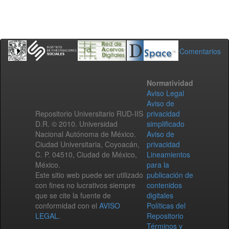
Comentarios
Normatividad
Aviso Legal
Aviso de
Repositorio Universitario RUD-IIS
privacidad
D.R. © 2010. Universidad
simplificado
Nacional Autónoma de México.
Aviso de
Ciudad Universitaria, Coyoacán,
privacidad
C. P. 04510, Ciudad de México,
Lineamientos
México.
para la
Este sitio web puede ser utilizado
publicación de
con fines no lucrativos siempre
contenidos
que se cite la fuente de
digitales
conformidad con el
AVISO
Políticas del
LEGAL
.
Repositorio
Términos y