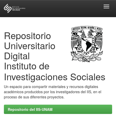
Skip
navigation
Repositorio
Universitario
Digital
Instituto de
Investigaciones Sociales
Un espacio para compartir materiales y recursos digitales
académicos producidos por los investigadores del IIS, en el
proceso de sus diferentes proyectos.
Repositorio del IIS-UNAM