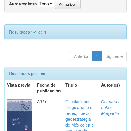
Autor/registro
Resultados 1-1 de 1.
Anterior
1
Siguiente
Resultados por ítem:
Vista previa
Fecha de
Título
Autor(es)
publicación
2011
Circulaciones
Camarena
irregulares o en
Luhrs,
redes, nueva
Margarita
geoestrategia
de México en el
contexto de