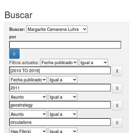
Buscar
Buscar:
por
Filtros actuales: